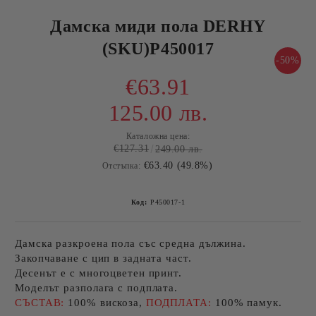
Дамска миди пола DERHY
(SKU)P450017
-50%
€63.91
125.00 лв.
Каталожна цена:
€127.31
249.00 лв.
€63.40 (49.8%)
Отстъпка:
Код:
P450017-1
Дамска разкроена пола със средна дължина.
Закопчаване с цип в задната част.
Десенът е с многоцветен принт.
Моделът разполага с подплата.
СЪСТАВ:
100% вискоза,
ПОДПЛАТА:
100% памук.