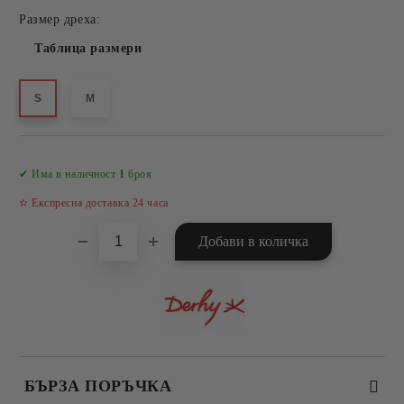
Размер дреха:
Таблица размери
S
M
Добави в желани
✔ Има в наличност
1
броя
✫ Експресна доставка 24 часа
БЪРЗА ПОРЪЧКА