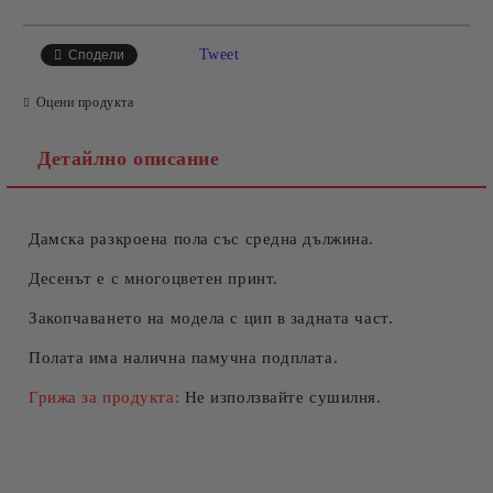
САМО ПОПЪЛНЕТЕ 4 ПОЛЕТА
Tweet
Сподели
Оцени продукта
Детайлно описание
Дамска разкроена пола със средна дължина.
Съгласен съм с
Политиката за лични данни
Ние ще се свържем с вас в рамките на работния ден.
Десенът е с многоцветен принт.
Закопчаването на модела с цип в задната част.
Полата има налична памучна подплата.
Грижа за продукта:
Не използвайте сушилня.