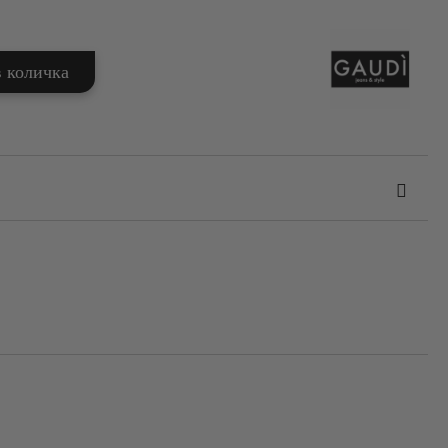
та за лични данни
те на работния ден.