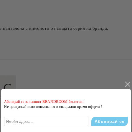
е панталона с кимоното от същата серия на бранда.
Абонирай се за нашият BRANDROOM бюлетин:
Не пропускай нови попълнения и специални промо оферти !