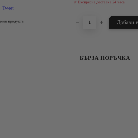
✫ Експресна доставка 24 часа
Tweet
цени продукта
БЪРЗА ПОРЪЧКА
САМО ПОПЪЛНЕТЕ 4 ПОЛЕТА
Съгласен съм с
Политика
Ние ще се свържем с вас в рамки