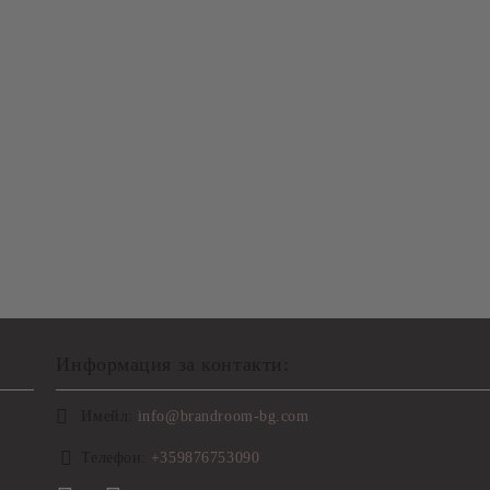
Информация за контакти:
Имейл:
info@brandroom-bg.com
Телефон:
+359876753090