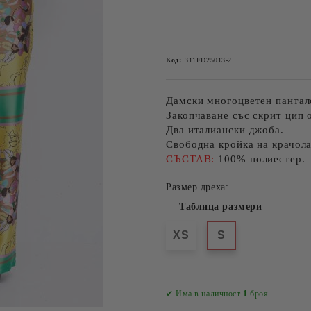
Код:
311FD25013-2
Дамски многоцветен пантал
Закопчаване със скрит цип 
Два италиански джоба.
Свободна кройка на крачола
СЪСТАВ:
100% полиестер.
Размер дреха:
Таблица размери
XS
S
✔ Има в наличност
1
броя