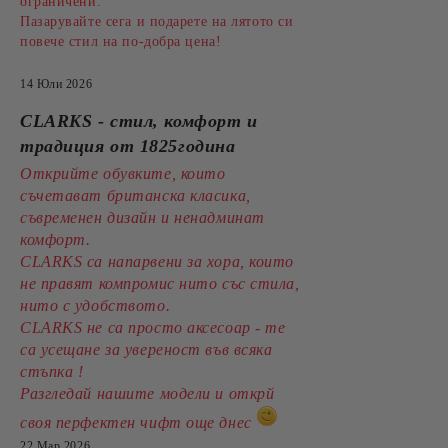
ограничени.
Пазарувайте сега и подарете на лятото си
повече стил на по-добра цена!
14 Юли 2026
CLARKS - стил, комфорт и
традиция от 1825година
Открийте обувките, които
съчетават британска класика,
съвременен дизайн и ненадминат
комфорт.
CLARKS са напарвени за хора, които
не правят компромис нито със стила,
нито с удобството.
CLARKS не са просто аксесоар - те
са усещане за увереност във всяка
стъпка !
Разгледай нашите модели и открй
своя перфектен чифт още днес
22 Мар 2026