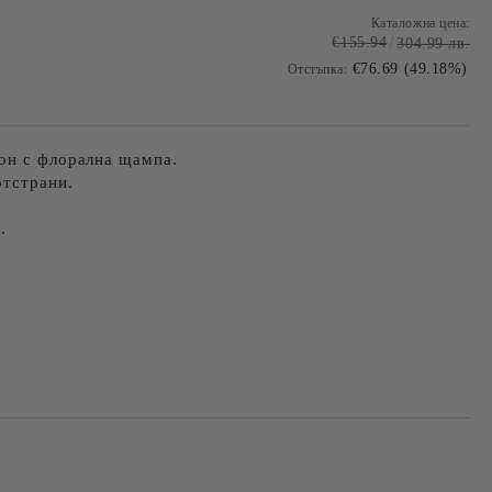
Каталожна цена:
€155.94
304.99 лв.
€76.69 (49.18%)
Отстъпка:
он с флорална щампа.
отстрани.
.
Добави в желани