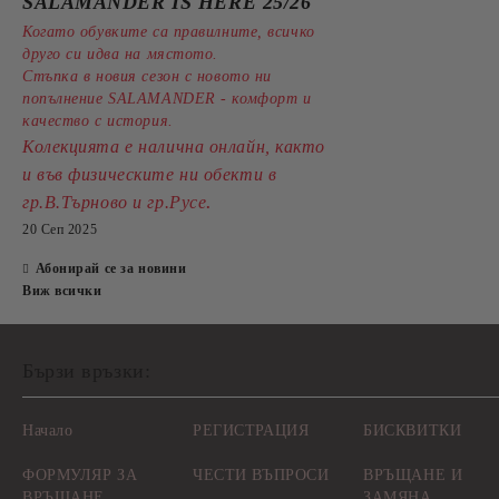
SALAMANDER IS HERE 25/26
Когато обувките са правилните, всичко
друго си идва на мястото.
Стъпка в новия сезон с новото ни
попълнение SALAMANDER - комфорт и
качество с история.
Колекцията е налична онлайн, както
и във физическите ни обекти в
.
гр.В.Търново и гр.Русе
20 Сеп 2025
Абонирай се за новини
Виж всички
Бързи връзки:
Начало
РЕГИСТРАЦИЯ
БИСКВИТКИ
ФОРМУЛЯР ЗА
ЧЕСТИ ВЪПРОСИ
ВРЪЩАНЕ И
ВРЪЩАНЕ
ЗАМЯНА