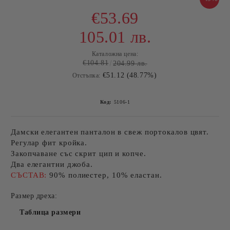
€53.69
105.01 лв.
Каталожна цена:
€104.81
204.99 лв.
€51.12 (48.77%)
Отстъпка:
Код:
5106-1
Дамски елегантен панталон в свеж портокалов цвят.
Регулар фит кройка.
Закопчаване със скрит цип и копче.
Два елегантни джоба.
СЪСТАВ:
90% полиестер, 10% еластан.
Размер дреха:
Таблица размери