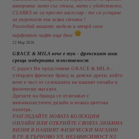
компромис нито със стила, нито с удобството.
CLARKS не са просто аксесоар - те са усещане
за увереност във всяка стъпка !
Разгледай нашите модели и открй своя
перфектен чифт още днес
22 Мар 2026
GRACE & MILA вече е тук - френският шик
среща модерната женственост
С радост Ви представяме GRACE & MILA -
утвърден френски бранд за дамски дрехи, който
вече е част от селекцията на нашият онлайн и
физически магазин.
Дрехите на бранда се отличават с
минималистичен дизайн и нежна цветова
палитра.
РАЗГЛЕДАЙТЕ НОВАТА КОЛЕКЦИЯ
ОНЛАЙН ИЛИ ОТКРИЙТЕ СВОЯТА ЛЮБИМА
ВИЗИЯ В НАШИЯТ ФИЗИЧЕСКИ МАГАЗИН
В ГР. В.ТЪРНОВО УЛ. НЕЗАВИСИМОСТ N3