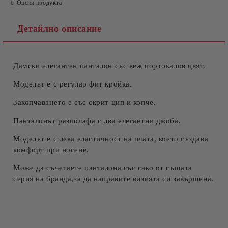
Оцени продукта
Детайлно описание
Дамски елегантен панталон със веж портокалов цвят.
Съгласен съм с
Политиката за лични данни
Ние ще се свържем с вас в рамките на работния ден.
Моделът е с регулар фит кройка.
Закопчаването е със скрит цип и копче.
Панталонът разполафа с два елегантни джоба.
Моделът е с лека еластичност на плата, което създава
комфорт при носене.
Може да съчетаете панталона със сако от същата
серия на бранда,за да направите визията си завършена.