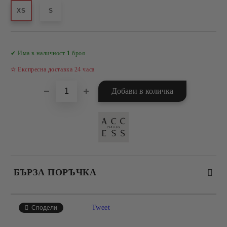
XS
S
Добави в желани
✔ Има в наличност
1
броя
✫ Експресна доставка 24 часа
БЪРЗА ПОРЪЧКА
САМО ПОПЪЛНЕТЕ 4 ПОЛЕТА
Tweet
Сподели