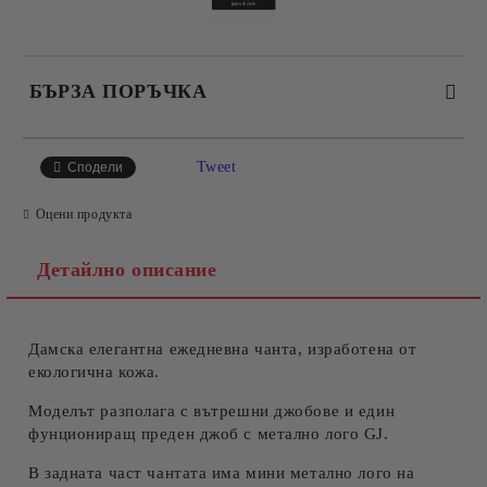
БЪРЗА ПОРЪЧКА
САМО ПОПЪЛНЕТЕ 4 ПОЛЕТА
Tweet
Сподели
Оцени продукта
Детайлно описание
Дамска елегантна ежедневна чанта, изработена от
Съгласен съм с
Политиката за лични данни
екологична кожа.
Ние ще се свържем с вас в рамките на работния ден.
Моделът разполага с вътрешни джобове и един
фунциониращ преден джоб с метално лого GJ.
В задната част чантата има мини метално лого на