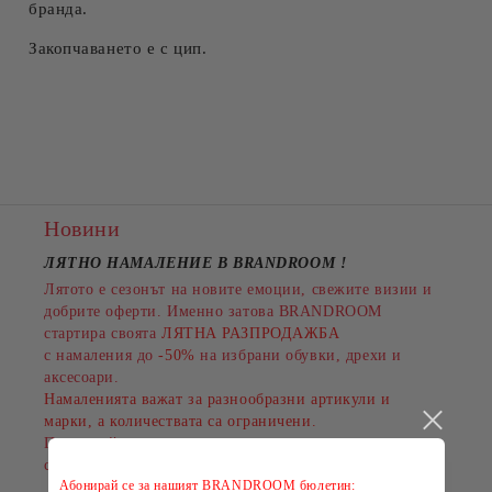
бранда.
Закопчаването е с цип.
Новини
ЛЯТНО НАМАЛЕНИЕ В BRANDROOM
!
Лятото е сезонът на новите емоции, свежите визии и
добрите оферти. Именно затова BRANDROOM
стартира своята
ЛЯТНА РАЗПРОДАЖБА
с намаления до
-50%
на избрани обувки, дрехи и
аксесоари.
Намаленията важат за разнообразни артикули и
марки, а количествата са ограничени.
Пазарувайте сега и подарете на лятото си повече
стил на по-добра цена!
Абонирай се за нашият BRANDROOM бюлетин: