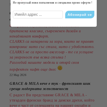
Не пропускай нови попълнения и специални промо оферти !
14 Юли 2026
CLARKS - стил, комфорт и традиция
от 1825година
Открийте обувките, които съчетават
британска класика, съвременен дизайн и
ненадминат комфорт.
CLARKS са напарвени за хора, които не правят
компромис нито със стила, нито с удобството.
CLARKS не са просто аксесоар - те са усещане
за увереност във всяка стъпка !
Разгледай нашите модели и открй своя
перфектен чифт още днес
22 Мар 2026
GRACE & MILA вече е тук - френският шик
среща модерната женственост
С радост Ви представяме GRACE & MILA -
утвърден френски бранд за дамски дрехи, който
вече е част от селекцията на нашият онлайн и