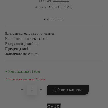
€135.49
265.00 лв.
€33.74 (24.9%)
Отстъпка:
Код:
V3AI-11221
Елегантна ежедневна чанта.
Изработена от еко кожа.
Вътрешни джобове.
Преден джоб.
Закопчаване с цип.
Добави в желани
✔ Има в наличност
1
броя
✫ Експресна доставка 24 часа