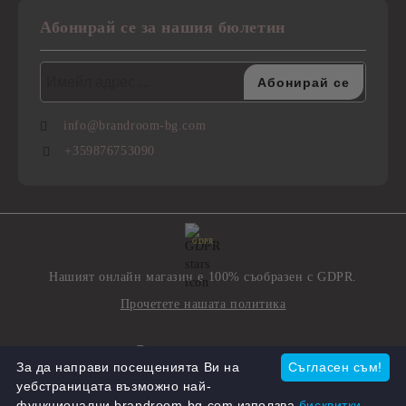
Абонирай се за нашия бюлетин
info@brandroom-bg.com
+359876753090
GDPR
Нашият онлайн магазин е 100% съобразен с GDPR.
Прочетете нашата политика
Моите лични данни
За да направи посещенията Ви на
Съгласен съм!
уебстраницата възможно най-
функционални brandroom-bg.com използва
бисквитки.