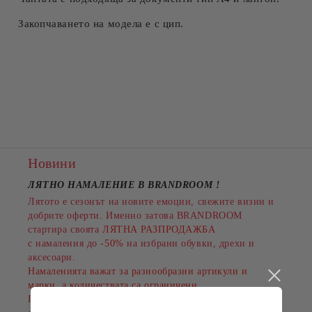
Закопчаването на модела е с цип.
Новини
ЛЯТНО НАМАЛЕНИЕ В BRANDROOM
!
Лятото е сезонът на новите емоции, свежите визии и
добрите оферти. Именно затова BRANDROOM
стартира своята
ЛЯТНА РАЗПРОДАЖБА
с намаления до
-50%
на избрани обувки, дрехи и
аксесоари.
Намаленията важат за разнообразни артикули и
марки, а количествата са ограничени.
Пазарувайте сега и подарете на лятото си повече