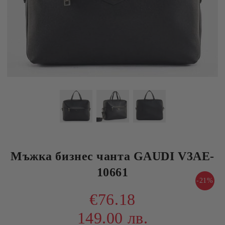
Мъжка бизнес чанта GAUDI V3AE-
10661
-21%
€76.18
149.00 лв.