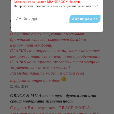
стил на по-добра цена!
Абонирай се за нашият BRANDROOM бюлетин:
Не пропускай нови попълнения и специални промо оферти !
14 Юли 2026
CLARKS - стил, комфорт и традиция
от 1825година
Открийте обувките, които съчетават
британска класика, съвременен дизайн и
ненадминат комфорт.
CLARKS са напарвени за хора, които не правят
компромис нито със стила, нито с удобството.
CLARKS не са просто аксесоар - те са усещане
за увереност във всяка стъпка !
Разгледай нашите модели и открй своя
перфектен чифт още днес
22 Мар 2026
GRACE & MILA вече е тук - френският шик
среща модерната женственост
С радост Ви представяме GRACE & MILA -
утвърден френски бранд за дамски дрехи, който