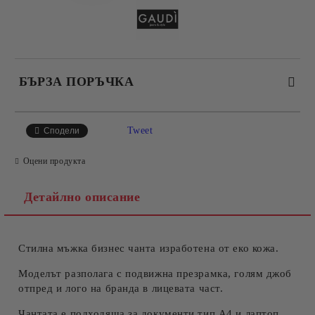
БЪРЗА ПОРЪЧКА
САМО ПОПЪЛНЕТЕ 4 ПОЛЕТА
Tweet
Сподели
Оцени продукта
Детайлно описание
Стилна мъжка бизнес чанта изработена от еко кожа.
Съгласен съм с
Политиката за лични данни
Ние ще се свържем с вас в рамките на работния ден.
Моделът разполага с подвижна презрамка, голям джоб
отпред и лого на бранда в лицевата част.
Чантата е подходяща за документи тип А4 и лаптоп.