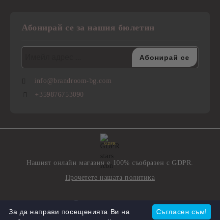
Абонирай се за нашия бюлетин
info@brandroom-bg.com
+359876753090
GDPR
Нашият онлайн магазин е 100% съобразен с GDPR.
Прочетете нашата политика
Моите лични данни
За да направи посещенията Ви на
Съгласен съм!