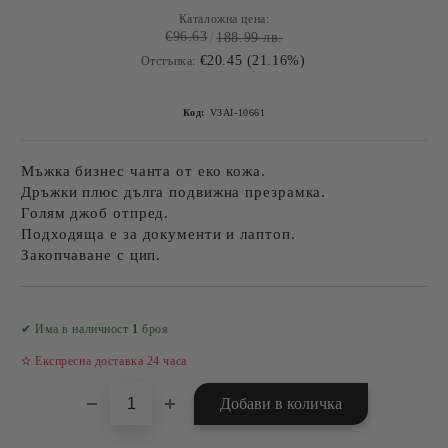
Каталожна цена:
€96.63
188.99 лв.
€20.45 (21.16%)
Отстъпка:
Код:
V3AI-10661
Мъжка бизнес чанта от еко кожа.
Дръжки плюс дълга подвижна презрамка.
Голям джоб отпред.
Подходяща е за документи и лаптоп.
Закопчаване с цип.
Добави в желани
✔ Има в наличност
1
броя
✫ Експресна доставка 24 часа