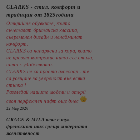
CLARKS - стил, комфорт и
традиция от 1825година
Открийте обувките, които
съчетават британска класика,
съвременен дизайн и ненадминат
комфорт.
CLARKS са напарвени за хора, които
не правят компромис нито със стила,
нито с удобството.
CLARKS не са просто аксесоар - те
са усещане за увереност във всяка
стъпка !
Разгледай нашите модели и открй
своя перфектен чифт още днес
22 Мар 2026
GRACE & MILA вече е тук -
френският шик среща модерната
женственост