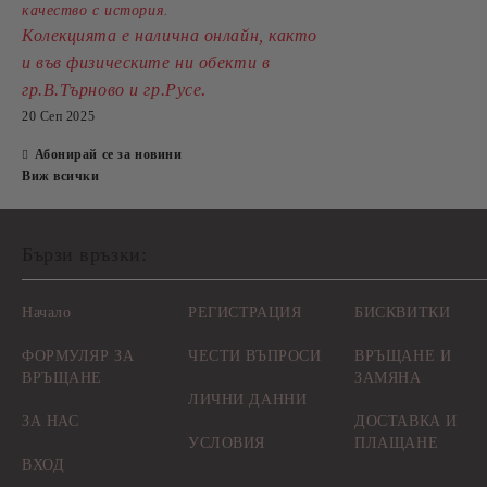
качество с история.
Колекцията е налична онлайн, както
и във физическите ни обекти в
.
гр.В.Търново и гр.Русе
20 Сеп 2025
Абонирай се за новини
Виж всички
Бързи връзки:
Начало
РЕГИСТРАЦИЯ
БИСКВИТКИ
ФОРМУЛЯР ЗА
ЧЕСТИ ВЪПРОСИ
ВРЪЩАНЕ И
ВРЪЩАНЕ
ЗАМЯНА
ЛИЧНИ ДАННИ
ЗА НАС
ДОСТАВКА И
УСЛОВИЯ
ПЛАЩАНЕ
ВХОД