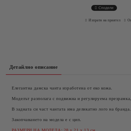
Сподели
Изпрати на приятел
О
Детайлно описание
Елегантна дамска чанта изработена от еко кожа.
Моделът разполага с подвижна и регулируема презрамка,
В задната си част чантата има деликатно лого на бранда.
Закопчаването на модела е с цип.
РАЗМЕРИ НА МОДЕЛА: 28 х 21 х 13 см.