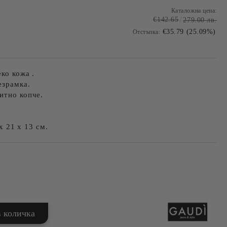
Каталожна цена:
€142.65
279.00 лв.
€35.79 (25.09%)
Отстъпка:
ко кожа .
езрамка.
итно копче.
х 21 х 13 см.
Добави в желани