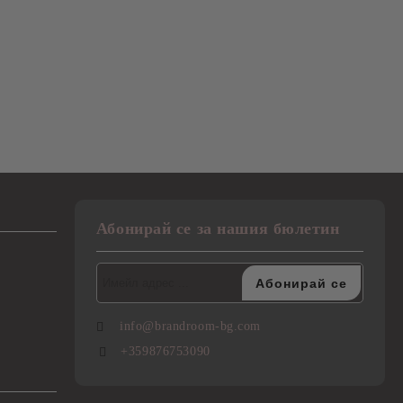
Абонирай се за нашия бюлетин
info@brandroom-bg.com
+359876753090