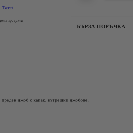
Tweet
цени продукта
БЪРЗА ПОРЪЧКА
САМО ПОПЪЛНЕТЕ 4 ПОЛЕТА
Съгласен съм с
Политика
Ние ще се свържем с вас в рамки
 преден джоб с капак, вътрешни джобове.