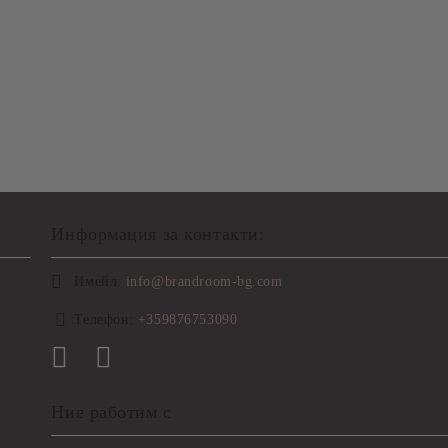
Информация за контакти:
Имейл:
info@brandroom-bg.com
Телефон:
+359876753090
Ние работим с