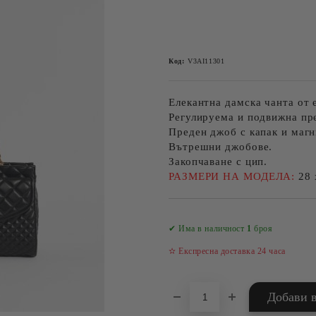
Код:
V3AI11301
Елекантна дамска чанта от е
Регулируема и подвижна пр
Преден джоб с капак и магн
Вътрешни джобове.
Закопчаване с цип.
РАЗМЕРИ НА МОДЕЛА:
28 
✔ Има в наличност
1
броя
✫ Експресна доставка 24 часа