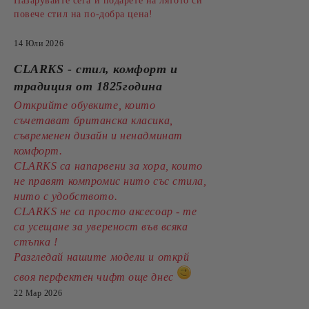
Пазарувайте сега и подарете на лятото си
повече стил на по-добра цена!
14 Юли 2026
CLARKS - стил, комфорт и
традиция от 1825година
Открийте обувките, които
съчетават британска класика,
съвременен дизайн и ненадминат
комфорт.
CLARKS са напарвени за хора, които
не правят компромис нито със стила,
нито с удобството.
CLARKS не са просто аксесоар - те
са усещане за увереност във всяка
стъпка !
Разгледай нашите модели и открй
своя перфектен чифт още днес
22 Мар 2026