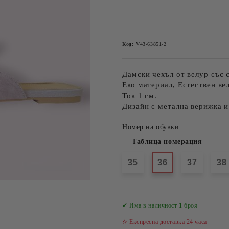
Код:
V43-63851-2
Дамски чехъл от велур със 
Еко материал, Естествен ве
Ток 1 см.
Дизайн с метална верижка и
Номер на обувки:
Таблица номерация
35
36
37
38
✔ Има в наличност
1
броя
✫ Експресна доставка 24 часа