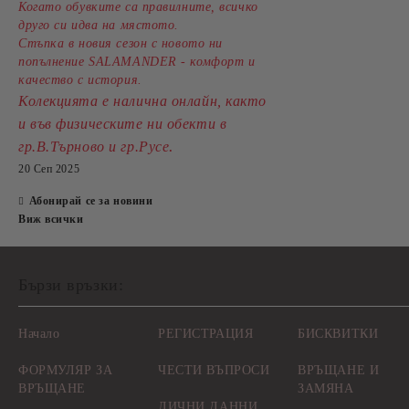
Когато обувките са правилните, всичко
друго си идва на мястото.
Стъпка в новия сезон с новото ни
попълнение SALAMANDER - комфорт и
качество с история.
Колекцията е налична онлайн, както
и във физическите ни обекти в
.
гр.В.Търново и гр.Русе
20 Сеп 2025
Абонирай се за новини
Виж всички
Бързи връзки:
Начало
РЕГИСТРАЦИЯ
БИСКВИТКИ
ФОРМУЛЯР ЗА
ЧЕСТИ ВЪПРОСИ
ВРЪЩАНЕ И
ВРЪЩАНЕ
ЗАМЯНА
ЛИЧНИ ДАННИ