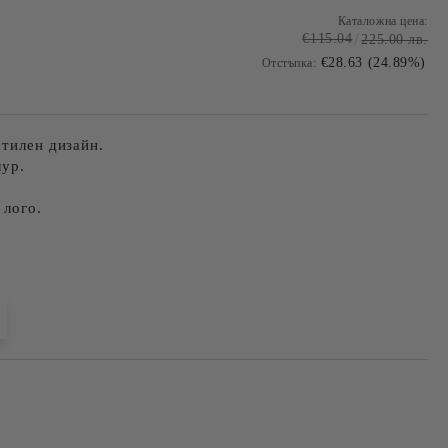
Каталожна цена:
€115.04
225.00 лв.
€28.63 (24.89%)
Отстъпка:
стилен дизайн.
лур.
 лого.
Добави в желани