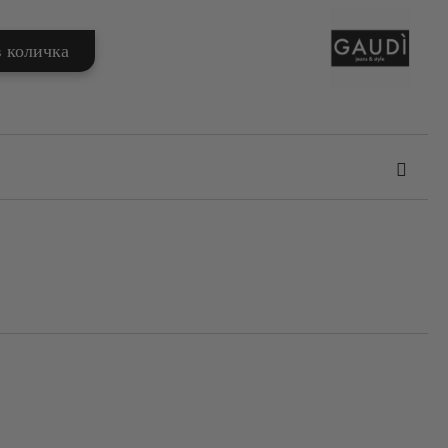
та за лични данни
те на работния ден.