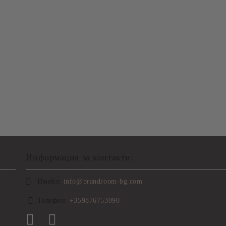
Информация за контакти:
Имейл:
info@brandroom-bg.com
Телефон:
+359876753090