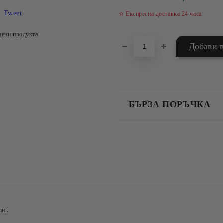
Tweet
✫ Експресна доставка 24 часа
цени продукта
БЪРЗА ПОРЪЧКА
САМО ПОПЪЛНЕТЕ 4 ПОЛЕТА
Съгласен съм с
Политика
Ние ще се свържем с вас в рамки
ли.