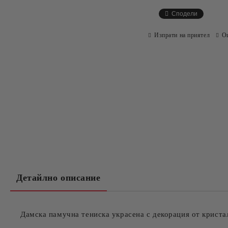
Сподели
Изпрати на приятел
О
Детайлно описание
Дамска памучна тениска украсена с декорация от криста