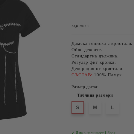
Код:
2003-1
Дамска тениска с кристали.
Обло деколте.
Стандартна дължина.
Регулар фит кройка.
Декорация от кристали.
СЪСТАВ:
100% Памук.
Размер дреха:
Таблица размери
S
M
L
✔ Има в наличност
1
броя