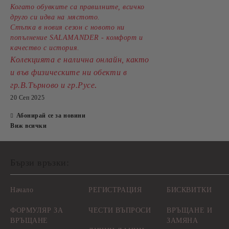
Когато обувките са правилните, всичко
друго си идва на мястото.
Стъпка в новия сезон с новото ни
попълнение SALAMANDER - комфорт и
качество с история.
Колекцията е налична онлайн, както
и във физическите ни обекти в
.
гр.В.Търново и гр.Русе
20 Сеп 2025
Абонирай се за новини
Виж всички
Бързи връзки:
Начало
РЕГИСТРАЦИЯ
БИСКВИТКИ
ФОРМУЛЯР ЗА
ЧЕСТИ ВЪПРОСИ
ВРЪЩАНЕ И
ВРЪЩАНЕ
ЗАМЯНА