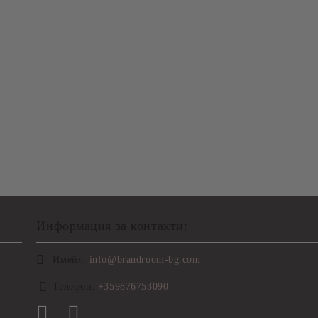
Информация за контакти:
Имейл:
info@brandroom-bg.com
Телефон:
+359876753090