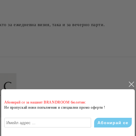
то за ежедневна визия, така и за вечерно парти.
Абонирай се за нашият BRANDROOM бюлетин:
Не пропускай нови попълнения и специални промо оферти !