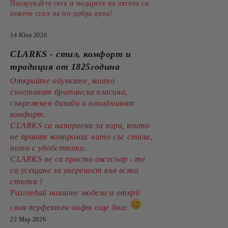
Пазарувайте сега и подарете на лятото си
повече стил на по-добра цена!
14 Юли 2026
CLARKS - стил, комфорт и
традиция от 1825година
Открийте обувките, които
съчетават британска класика,
съвременен дизайн и ненадминат
комфорт.
CLARKS са напарвени за хора, които
не правят компромис нито със стила,
нито с удобството.
CLARKS не са просто аксесоар - те
са усещане за увереност във всяка
стъпка !
Разгледай нашите модели и открй
своя перфектен чифт още днес
22 Мар 2026