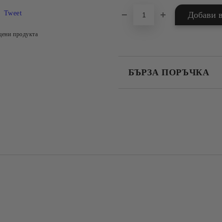
Tweet
цени продукта
БЪРЗА ПОРЪЧКА
САМО ПОПЪЛНЕТЕ 4 ПОЛЕТА
Съгласен съм с
Политика
Ние ще се свържем с вас в рамки