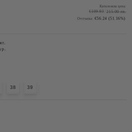
Каталожна цена:
€109.93
215.00 лв.
€56.24 (51.16%)
Отстъпка:
ят.
ур.
38
39
Добави в желани