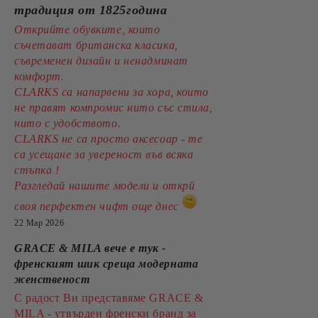
традиция от 1825година
Открийте обувките, които
съчетават британска класика,
съвременен дизайн и ненадминат
комфорт.
CLARKS са напарвени за хора, които
не правят компромис нито със стила,
нито с удобството.
CLARKS не са просто аксесоар - те
са усещане за увереност във всяка
стъпка !
Разгледай нашите модели и открй
своя перфектен чифт още днес
22 Мар 2026
GRACE & MILA вече е тук -
френският шик среща модерната
женственост
С радост Ви представяме GRACE &
MILA - утвърден френски бранд за