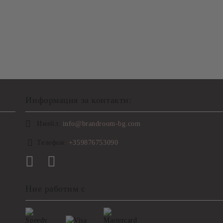
Информация за контакти:
Имейл:
info@brandroom-bg.com
Телефон:
+359876753090
Ние работим с