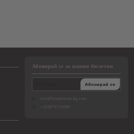
Абонирай се за нашия бюлетин
info@brandroom-bg.com
+359876753090