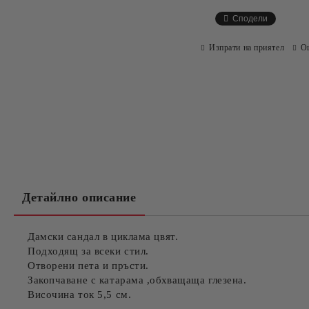
Сподели
Изпрати на приятел
О
Детайлно описание
Дамски сандал в циклама цвят.
Подходящ за всеки стил.
Отворени пета и пръсти.
Закопчаване с катарама ,обхващаща глезена.
Височина ток 5,5 см.