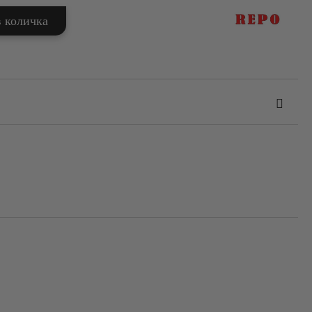
та за лични данни
те на работния ден.