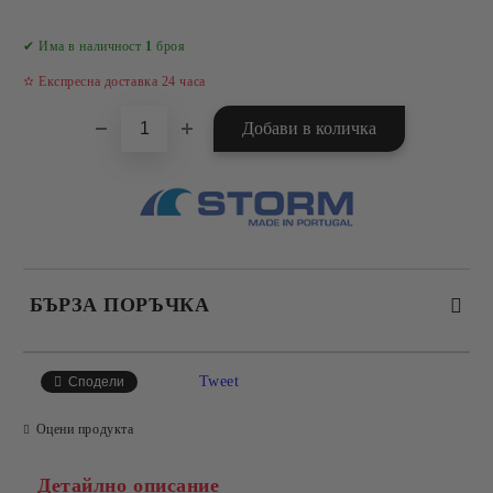
Добави в желани
✔ Има в наличност
1
броя
✫ Експресна доставка 24 часа
БЪРЗА ПОРЪЧКА
САМО ПОПЪЛНЕТЕ 4 ПОЛЕТА
Tweet
Сподели
Оцени продукта
Детайлно описание