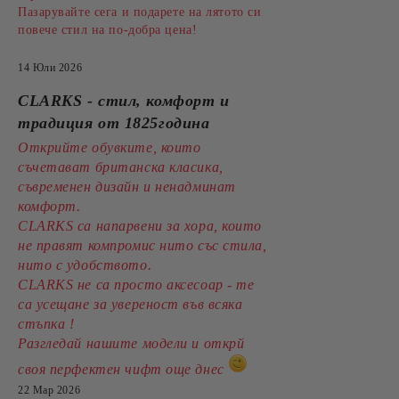
Пазарувайте сега и подарете на лятото си
повече стил на по-добра цена!
14 Юли 2026
CLARKS - стил, комфорт и
традиция от 1825година
Открийте обувките, които
съчетават британска класика,
съвременен дизайн и ненадминат
комфорт.
CLARKS са напарвени за хора, които
не правят компромис нито със стила,
нито с удобството.
CLARKS не са просто аксесоар - те
са усещане за увереност във всяка
стъпка !
Разгледай нашите модели и открй
своя перфектен чифт още днес
22 Мар 2026