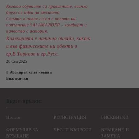
Когато обувките са правилните, всичко
друго си идва на мястото.
Стъпка в новия сезон с новото ни
попълнение SALAMANDER - комфорт и
качество с история.
Колекцията е налична онлайн, както
и във физическите ни обекти в
.
гр.В.Търново и гр.Русе
20 Сеп 2025
Абонирай се за новини
Виж всички
Бързи връзки:
Начало
РЕГИСТРАЦИЯ
БИСКВИТКИ
ФОРМУЛЯР ЗА
ЧЕСТИ ВЪПРОСИ
ВРЪЩАНЕ И
ВРЪЩАНЕ
ЗАМЯНА