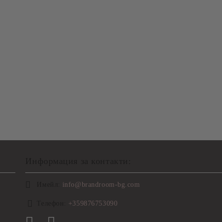
Информация за контакти:
Имейл:
info@brandroom-bg.com
Телефон:
+359876753090