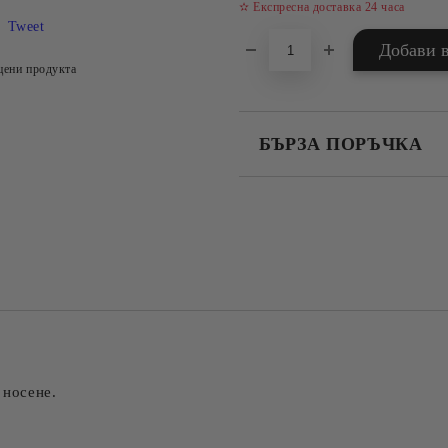
✫ Експресна доставка 24 часа
Tweet
цени продукта
БЪРЗА ПОРЪЧКА
САМО ПОПЪЛНЕТЕ 4 ПОЛЕТА
Съгласен съм с
Политика
Ние ще се свържем с вас в рамки
 носене.