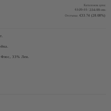
Каталожна цена:
€120.15
234.99 лв.
€33.74 (28.08%)
Отстъпка:
т.
ойка.
 Флос, 33% Лен.
Добави в желани