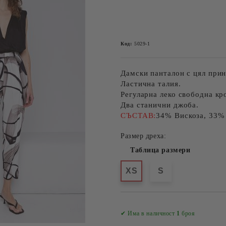
Код:
5029-1
Дамски панталон с цял прин
Ластична талия.
Регуларна леко свободна кр
Два станични джоба.
СЪСТАВ:
34% Вискоза, 33%
Размер дреха:
Таблица размери
XS
S
✔ Има в наличност
1
броя