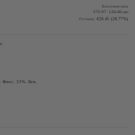
Каталожна цена:
€71.07
139.00 лв.
€20.45 (28.77%)
Отстъпка:
т.
 Флос, 33% Лен.