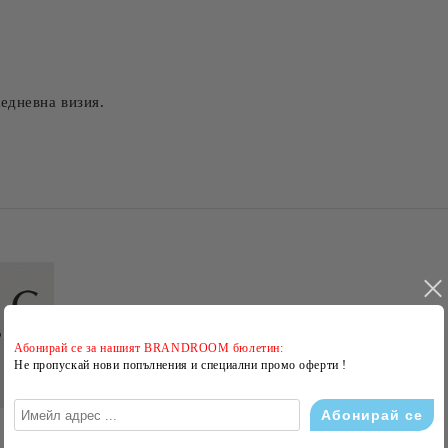
едневна визия.
Абонирай се за нашият BRANDROOM бюлетин:
Не пропускай нови попълнения и специални промо оферти !