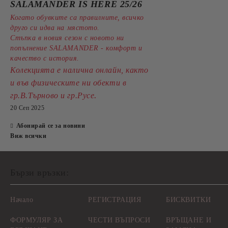
SALAMANDER IS HERE 25/26
Когато обувките са правилните, всичко
друго си идва на мястото.
Стъпка в новия сезон с новото ни
попълнение SALAMANDER - комфорт и
качество с история.
Колекцията е налична онлайн, както
и във физическите ни обекти в
.
гр.В.Търново и гр.Русе
20 Сеп 2025
Абонирай се за новини
Виж всички
Бързи връзки:
Начало
РЕГИСТРАЦИЯ
БИСКВИТКИ
ФОРМУЛЯР ЗА
ЧЕСТИ ВЪПРОСИ
ВРЪЩАНЕ И