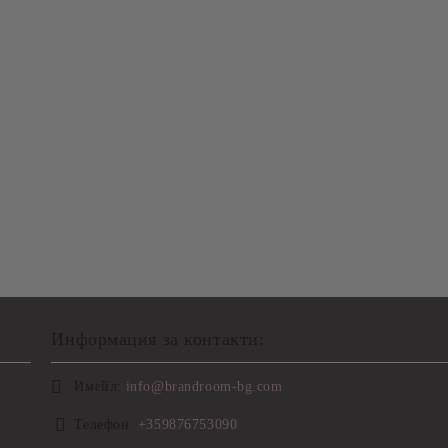
Информация за контакти:
Имейл:
info@brandroom-bg.com
Телефон:
+359876753090