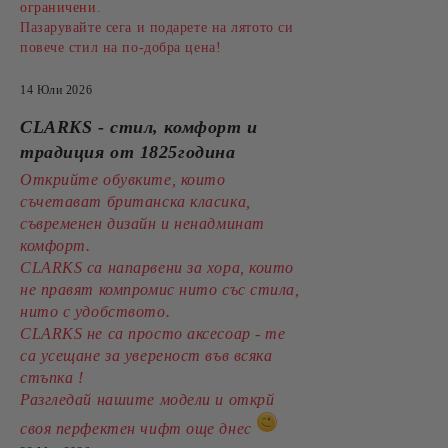
ограничени.
Пазарувайте сега и подарете на лятото си
повече стил на по-добра цена!
14 Юли 2026
CLARKS - стил, комфорт и
традиция от 1825година
Открийте обувките, които
съчетават британска класика,
съвременен дизайн и ненадминат
комфорт.
CLARKS са напарвени за хора, които
не правят компромис нито със стила,
нито с удобството.
CLARKS не са просто аксесоар - те
са усещане за увереност във всяка
стъпка !
Разгледай нашите модели и открй
своя перфектен чифт още днес