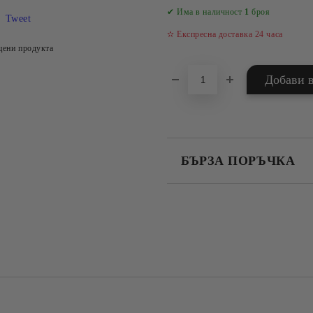
✔ Има в наличност
1
броя
Tweet
✫ Експресна доставка 24 часа
цени продукта
БЪРЗА ПОРЪЧКА
САМО ПОПЪЛНЕТЕ 4 ПОЛЕТА
Съгласен съм с
Политика
Ние ще се свържем с вас в рамки