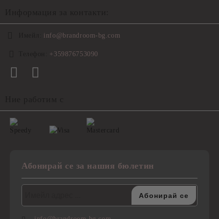
Информация за контакти:
Имейл:
info@brandroom-bg.com
Телефон:
+359876753090
Ние работим с
Абонирай се за нашия бюлетин
info@brandroom-bg.com