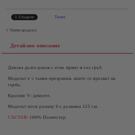
САМО ПОПЪЛНЕТЕ 4 ПОЛЕТА
Tweet
Сподели
Оцени продукта
Детайлно описание
Дамска дълга рокля с етно принт и гол гръб.
Съгласен съм с
Политиката за лични данни
Ние ще се свържем с вас в рамките на работния ден.
Моделът е с тънки презрамки, които се връзват на
гърба.
Красиво V- деколте.
Моделът носи размер S с дължина 125 см.
СЪСТАВ:
100% Полиестер.