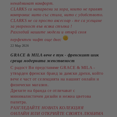
ненадминат комфорт.
CLARKS са напарвени за хора, които не правят
компромис нито със стила, нито с удобството.
CLARKS не са просто аксесоар - те са усещане
за увереност във всяка стъпка !
Разгледай нашите модели и открй своя
перфектен чифт още днес
22 Мар 2026
GRACE & MILA вече е тук - френският шик
среща модерната женственост
С радост Ви представяме GRACE & MILA -
утвърден френски бранд за дамски дрехи, който
вече е част от селекцията на нашият онлайн и
физически магазин.
Дрехите на бранда се отличават с
минималистичен дизайн и нежна цветова
палитра.
РАЗГЛЕДАЙТЕ НОВАТА КОЛЕКЦИЯ
ОНЛАЙН ИЛИ ОТКРИЙТЕ СВОЯТА ЛЮБИМА