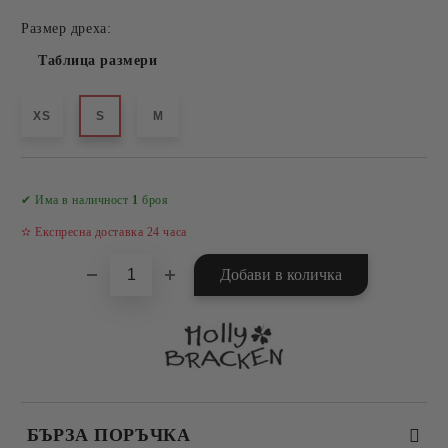
Размер дреха:
Таблица размери
XS
S
M
Добави в желани
✔ Има в наличност
1
броя
✫ Експресна доставка 24 часа
БЪРЗА ПОРЪЧКА