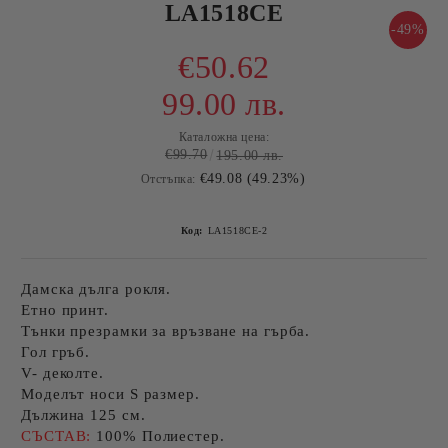
LA1518CE
-49%
€50.62
99.00 лв.
Каталожна цена:
€99.70
195.00 лв.
€49.08 (49.23%)
Отстъпка:
Код:
LA1518CE-2
Дамска дълга рокля.
Етно принт.
Тънки презрамки за връзване на гърба.
Гол гръб.
V- деколте.
Моделът носи S размер.
Дължина 125 см.
СЪСТАВ:
100% Полиестер.