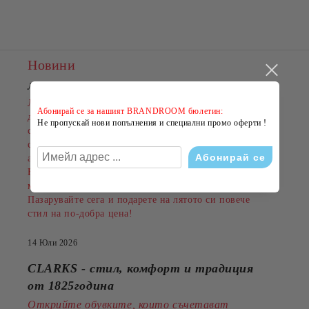
Новини
ЛЯТНО НАМАЛЕНИЕ В BRANDROOM
!
Лятото е сезонът на новите емоции, свежите визии и
Абонирай се за нашият BRANDROOM бюлетин:
добрите оферти. Именно затова BRANDROOM
Не пропускай нови попълнения и специални промо оферти !
стартира своята
ЛЯТНА РАЗПРОДАЖБА
с намаления до
-50%
на избрани обувки, дрехи и
аксесоари.
Намаленията важат за разнообразни артикули и
марки, а количествата са ограничени.
Пазарувайте сега и подарете на лятото си повече
стил на по-добра цена!
14 Юли 2026
CLARKS - стил, комфорт и традиция
от 1825година
Открийте обувките, които съчетават