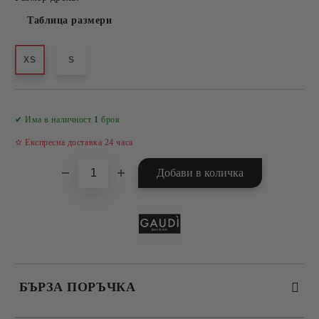
Таблица размери
XS
S
Добави в желани
✔ Има в наличност
1
броя
✫ Експресна доставка 24 часа
БЪРЗА ПОРЪЧКА