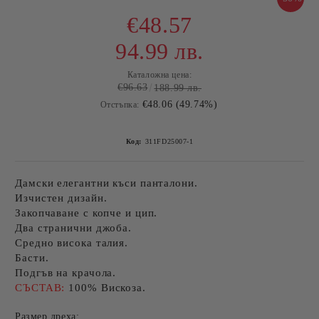
€48.57
94.99 лв.
Каталожна цена:
€96.63
188.99 лв.
€48.06 (49.74%)
Отстъпка:
Код:
311FD25007-1
Дамски елегантни къси панталони.
Изчистен дизайн.
Закопчаване с копче и цип.
Два странични джоба.
Средно висока талия.
Басти.
Подгъв на крачола.
СЪСТАВ:
100% Вискоза.
Размер дреха: