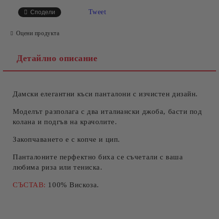
САМО ПОПЪЛНЕТЕ 4 ПОЛЕТА
Tweet
Сподели
Оцени продукта
Детайлно описание
Дамски елегантни къси панталони с изчистен дизайн.
Съгласен съм с
Политиката за лични данни
Ние ще се свържем с вас в рамките на работния ден.
Моделът разполага с два италиански джоба, басти под
колана и подгъв на крачолите.
Закопчаването е с копче и цип.
Панталоните перфектно биха се съчетали с ваша
любима риза или тениска.
СЪСТАВ:
100% Вискоза.