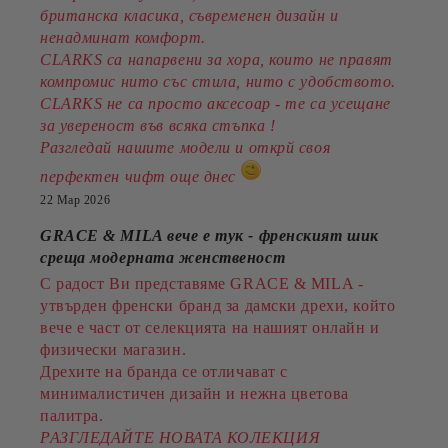
британска класика, съвременен дизайн и
ненадминат комфорт.
CLARKS са напарвени за хора, които не правят
компромис нито със стила, нито с удобството.
CLARKS не са просто аксесоар - те са усещане
за увереност във всяка стъпка !
Разгледай нашите модели и открй своя
перфектен чифт още днес
22 Мар 2026
GRACE & MILA вече е тук - френският шик
среща модерната женственост
С радост Ви представяме GRACE & MILA -
утвърден френски бранд за дамски дрехи, който
вече е част от селекцията на нашият онлайн и
физически магазин.
Дрехите на бранда се отличават с
минималистичен дизайн и нежна цветова
палитра.
РАЗГЛЕДАЙТЕ НОВАТА КОЛЕКЦИЯ