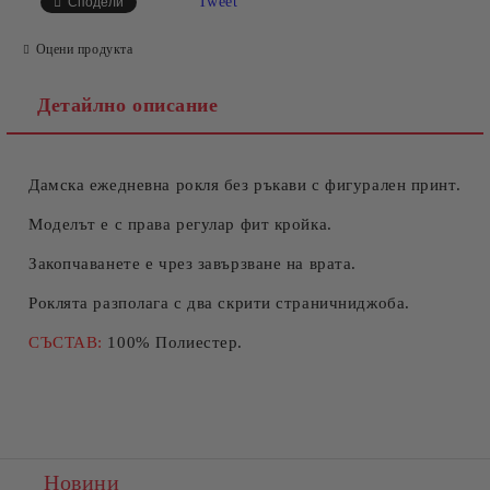
Tweet
Сподели
Оцени продукта
Детайлно описание
Дамска ежедневна рокля без ръкави с фигурален принт.
Съгласен съм с
Политиката за лични данни
Ние ще се свържем с вас в рамките на работния ден.
Моделът е с права регулар фит кройка.
Закопчаванете е чрез завързване на врата.
Роклята разполага с два скрити страничниджоба.
СЪСТАВ:
100% Полиестер.
Новини