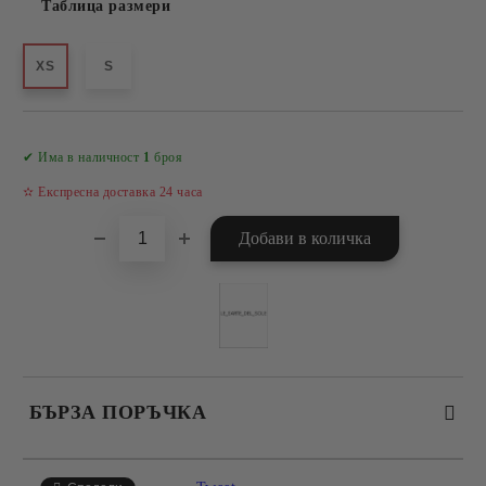
Таблица размери
XS
S
Добави в желани
✔ Има в наличност
1
броя
✫ Експресна доставка 24 часа
БЪРЗА ПОРЪЧКА
САМО ПОПЪЛНЕТЕ 4 ПОЛЕТА