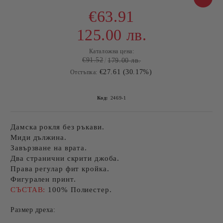
€63.91
125.00 лв.
Каталожна цена:
€91.52
179.00 лв.
€27.61 (30.17%)
Отстъпка:
Код:
2469-1
Дамска рокля без ръкави.
Миди дължина.
Завързване на врата.
Два странични скрити джоба.
Права регулар фит кройка.
Фигурален принт.
СЪСТАВ:
100% Полиестер.
Размер дреха: