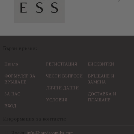
Бързи връзки:
Начало
РЕГИСТРАЦИЯ
БИСКВИТКИ
ФОРМУЛЯР ЗА
ЧЕСТИ ВЪПРОСИ
ВРЪЩАНЕ И
ВРЪЩАНЕ
ЗАМЯНА
ЛИЧНИ ДАННИ
ЗА НАС
ДОСТАВКА И
УСЛОВИЯ
ПЛАЩАНЕ
ВХОД
Информация за контакти:
Имейл:
info@brandroom-bg.com