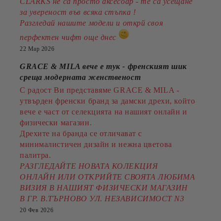
CLARKS не са просто аксесоар - те са усещане
за увереност във всяка стъпка !
Разгледай нашите модели и открй своя
перфектен чифт още днес
22 Мар 2026
GRACE & MILA вече е тук - френският шик
среща модерната женственост
С радост Ви представяме GRACE & MILA -
утвърден френски бранд за дамски дрехи, който
вече е част от селекцията на нашият онлайн и
физически магазин.
Дрехите на бранда се отличават с
минималистичен дизайн и нежна цветова
палитра.
РАЗГЛЕДАЙТЕ НОВАТА КОЛЕКЦИЯ
ОНЛАЙН ИЛИ ОТКРИЙТЕ СВОЯТА ЛЮБИМА
ВИЗИЯ В НАШИЯТ ФИЗИЧЕСКИ МАГАЗИН
В ГР. В.ТЪРНОВО УЛ. НЕЗАВИСИМОСТ N3
20 Фев 2026