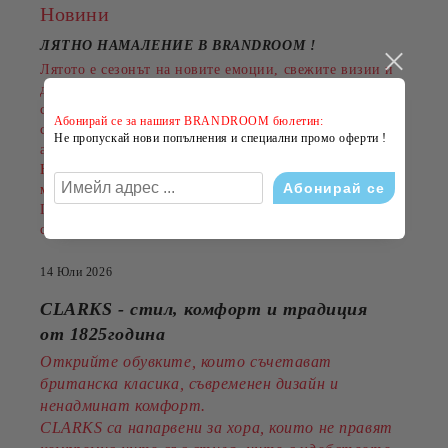
Новини
ЛЯТНО НАМАЛЕНИЕ В BRANDROOM
!
Лятото е сезонът на новите емоции, свежите визии и
добрите оферти. Именно затова BRANDROOM
стартира своята
ЛЯТНА РАЗПРОДАЖБА
Абонирай се за нашият BRANDROOM бюлетин:
с намаления до
-50%
на избрани обувки, дрехи и
Не пропускай нови попълнения и специални промо оферти !
аксесоари.
Намаленията важат за разнообразни артикули и
марки, а количествата са ограничени.
Пазарувайте сега и подарете на лятото си повече
стил на по-добра цена!
14 Юли 2026
CLARKS - стил, комфорт и традиция
от 1825година
Открийте обувките, които съчетават
британска класика, съвременен дизайн и
ненадминат комфорт.
CLARKS са напарвени за хора, които не правят