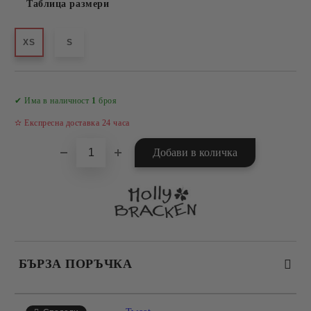
Таблица размери
XS
S
Добави в желани
✔ Има в наличност
1
броя
✫ Експресна доставка 24 часа
БЪРЗА ПОРЪЧКА
САМО ПОПЪЛНЕТЕ 4 ПОЛЕТА