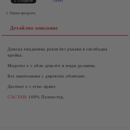
Tweet
Сподели
Оцени продукта
Детайлно описание
Дамска ежедневна рокля без ръкави в свсободна
Съгласен съм с
Политиката за лични данни
кройка.
Ние ще се свържем с вас в рамките на работния ден.
Моделът е с обло деколте и миди дължина.
Без закопчаване с директно обличане.
Десенът е с етно принт.
СЪСТАВ:
100% Полиестер.