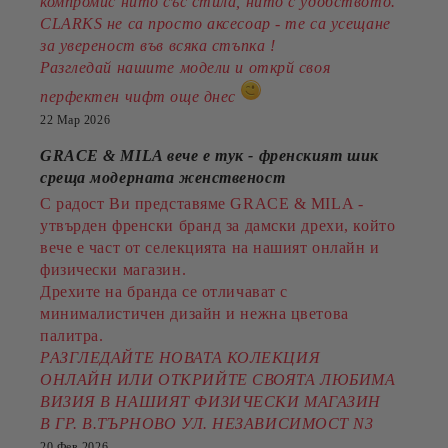
компромис нито със стила, нито с удобството.
CLARKS не са просто аксесоар - те са усещане
за увереност във всяка стъпка !
Разгледай нашите модели и открй своя
перфектен чифт още днес
22 Мар 2026
GRACE & MILA вече е тук - френският шик
среща модерната женственост
С радост Ви представяме GRACE & MILA -
утвърден френски бранд за дамски дрехи, който
вече е част от селекцията на нашият онлайн и
физически магазин.
Дрехите на бранда се отличават с
минималистичен дизайн и нежна цветова
палитра.
РАЗГЛЕДАЙТЕ НОВАТА КОЛЕКЦИЯ
ОНЛАЙН ИЛИ ОТКРИЙТЕ СВОЯТА ЛЮБИМА
ВИЗИЯ В НАШИЯТ ФИЗИЧЕСКИ МАГАЗИН
В ГР. В.ТЪРНОВО УЛ. НЕЗАВИСИМОСТ N3
20 Фев 2026