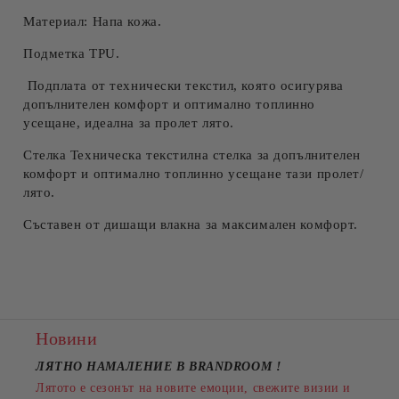
Материал: Напа кожа.
Съгласен съм с
Политиката за лични данни
Ние ще се свържем с вас в рамките на работния ден.
Подметка TPU.
Подплата от технически текстил, която осигурява
допълнителен комфорт и оптимално топлинно
усещане, идеална за пролет лято.
Стелка Техническа текстилна стелка за допълнителен
комфорт и оптимално топлинно усещане тази пролет/
лято.
Съставен от дишащи влакна за максимален комфорт.
Новини
ЛЯТНО НАМАЛЕНИЕ В BRANDROOM
!
Лятото е сезонът на новите емоции, свежите визии и