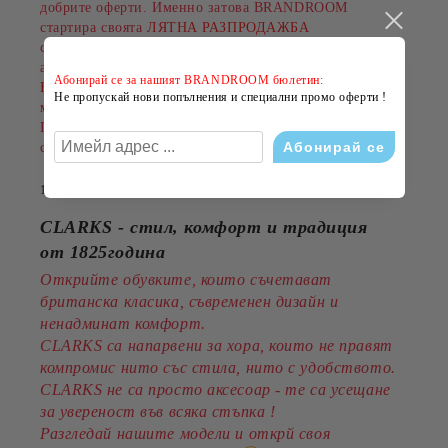
добрите оферти. Именно затова BRANDROOM
стартира своята
ЛЯТНА РАЗПРОДАЖБА
с намаления до
-50%
на избрани обувки, дрехи и
аксесоари.
Абонирай се за нашият BRANDROOM бюлетин:
Намаленията важат за разнообразни артикули и
Не пропускай нови попълнения и специални промо оферти !
марки, а количествата са ограничени.
Пазарувайте сега и подарете на лятото си повече
стил на по-добра цена!
14 Юли 2026
CLARKS - стил, комфорт и традиция
от 1825година
Открийте обувките, които съчетават
британска класика, съвременен дизайн и
ненадминат комфорт.
CLARKS са напарвени за хора, които не правят
компромис нито със стила, нито с удобството.
CLARKS не са просто аксесоар - те са усещане
за увереност във всяка стъпка !
Разгледай нашите модели и открй своя