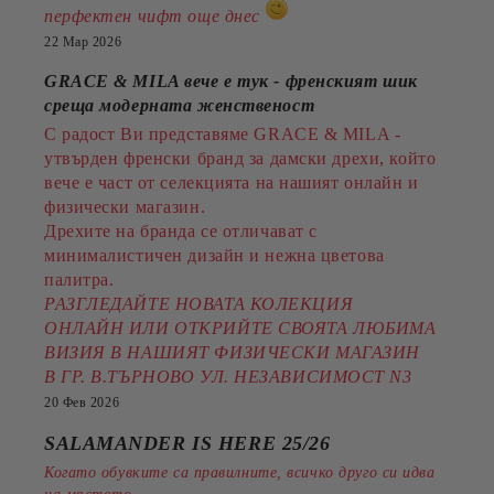
перфектен чифт още днес
22 Мар 2026
GRACE & MILA вече е тук - френският шик
среща модерната женственост
С радост Ви представяме GRACE & MILA -
утвърден френски бранд за дамски дрехи, който
вече е част от селекцията на нашият онлайн и
физически магазин.
Дрехите на бранда се отличават с
минималистичен дизайн и нежна цветова
палитра.
РАЗГЛЕДАЙТЕ НОВАТА КОЛЕКЦИЯ
ОНЛАЙН ИЛИ ОТКРИЙТЕ СВОЯТА ЛЮБИМА
ВИЗИЯ В НАШИЯТ ФИЗИЧЕСКИ МАГАЗИН
В ГР. В.ТЪРНОВО УЛ. НЕЗАВИСИМОСТ N3
20 Фев 2026
SALAMANDER IS HERE 25/26
Когато обувките са правилните, всичко друго си идва