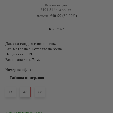
Каталожна цена:
€104.81
204.99 лв.
€40.90 (39.02%)
Отстъпка:
Код:
5705-2
Дамски сандал с висок ток.
Еко материал:Естествена кожа.
Подметка :TPU
Височина ток 7см.
Номер на обувки:
Таблица номерация
36
37
39
Добави в желани