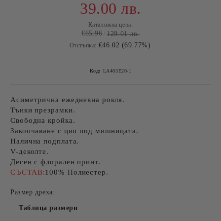
39.00 лв.
Каталожна цена:
€65.96
129.01 лв.
€46.02 (69.77%)
Отстъпка:
Код:
LA403E20-1
Асиметрична ежедневна рокля.
Тънки презрамки.
Свободна кройка.
Закопчаване с цип под мишницата.
Налична подплата.
V-деколте.
Десен с флорален принт.
СЪСТАВ:
100% Полиестер.
Размер дреха:
Таблица размери