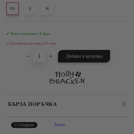
XS
S
M
Добави в желани
✔ Има в наличност
1
броя
✫ Експресна доставка 24 часа
БЪРЗА ПОРЪЧКА
САМО ПОПЪЛНЕТЕ 4 ПОЛЕТА
Tweet
Сподели