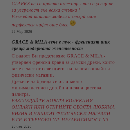
CLARKS не са просто аксесоар - те са усещане
за увереност във всяка стъпка !
Разгледай нашите модели и открй своя
перфектен чифт още днес
22 Мар 2026
GRACE & MILA вече е тук - френският шик
среща модерната женственост
С радост Ви представяме GRACE & MILA -
утвърден френски бранд за дамски дрехи, който
вече е част от селекцията на нашият онлайн и
физически магазин.
Дрехите на бранда се отличават с
минималистичен дизайн и нежна цветова
палитра.
РАЗГЛЕДАЙТЕ НОВАТА КОЛЕКЦИЯ
ОНЛАЙН ИЛИ ОТКРИЙТЕ СВОЯТА ЛЮБИМА
ВИЗИЯ В НАШИЯТ ФИЗИЧЕСКИ МАГАЗИН
В ГР. В.ТЪРНОВО УЛ. НЕЗАВИСИМОСТ N3
20 Фев 2026