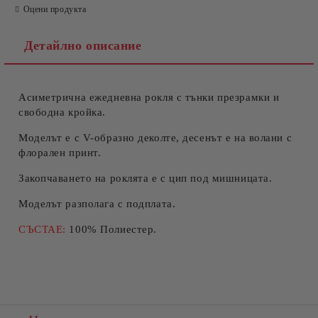
Оцени продукта
Детайлно описание
Асиметрична ежедневна рокля с тънки презрамки и
Съгласен съм с
Политиката за лични данни
свободна кройка.
Ние ще се свържем с вас в рамките на работния ден.
Моделът е с V-образно деколте, десенът е на волани с
флорален принт.
Закопчаването на роклята е с цип под мишницата.
Моделът разполага с подплата.
СЪСТАЕ:
100% Полиестер.