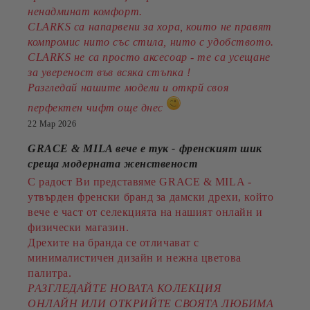
ненадминат комфорт.
CLARKS са напарвени за хора, които не правят
компромис нито със стила, нито с удобството.
CLARKS не са просто аксесоар - те са усещане
за увереност във всяка стъпка !
Разгледай нашите модели и открй своя
перфектен чифт още днес
22 Мар 2026
GRACE & MILA вече е тук - френският шик
среща модерната женственост
С радост Ви представяме GRACE & MILA -
утвърден френски бранд за дамски дрехи, който
вече е част от селекцията на нашият онлайн и
физически магазин.
Дрехите на бранда се отличават с
минималистичен дизайн и нежна цветова
палитра.
РАЗГЛЕДАЙТЕ НОВАТА КОЛЕКЦИЯ
ОНЛАЙН ИЛИ ОТКРИЙТЕ СВОЯТА ЛЮБИМА