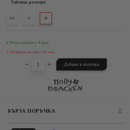
Таблица размери
XS
S
M
Добави в желани
✔ Има в наличност
1
броя
✫ Експресна доставка 24 часа
БЪРЗА ПОРЪЧКА
САМО ПОПЪЛНЕТЕ 4 ПОЛЕТА