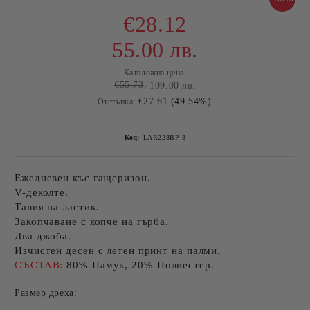
€28.12
55.00 лв.
Каталожна цена:
€55.73
109.00 лв.
€27.61 (49.54%)
Отстъпка:
Код:
LAR228BP-3
Ежедневен къс гащеризон.
V-деколте.
Талия на ластик.
Закопчаване с копче на гърба.
Два джоба.
Изчистен десен с летен принт на палми.
СЪСТАВ:
80% Памук, 20% Полиестер.
Размер дреха: