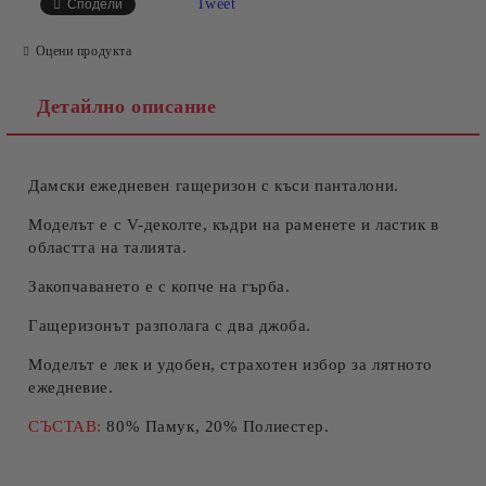
Tweet
Сподели
Оцени продукта
Детайлно описание
Дамски ежедневен гащеризон с къси панталони.
Съгласен съм с
Политиката за лични данни
Ние ще се свържем с вас в рамките на работния ден.
Моделът е с V-деколте, къдри на раменете и ластик в
областта на талията.
Закопчаването е с копче на гърба.
Гащеризонът разполага с два джоба.
Моделът е лек и удобен, страхотен избор за лятното
ежедневие.
СЪСТАВ:
80% Памук, 20% Полиестер.