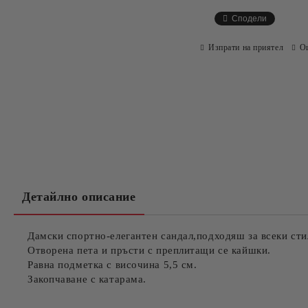
Сподели
Изпрати на приятел
О
Детайлно описание
Дамски спортно-елегантен сандал,подходяш за всеки сти
Отворена пета и пръсти с преплитащи се кайшки.
Равна подметка с височина 5,5 см.
Закопчаване с катарама.