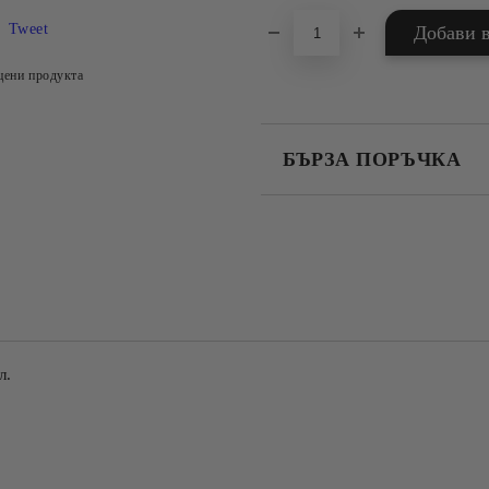
Tweet
цени продукта
БЪРЗА ПОРЪЧКА
САМО ПОПЪЛНЕТЕ 4 ПОЛЕТА
Съгласен съм с
Политика
Ние ще се свържем с вас в рамки
л.