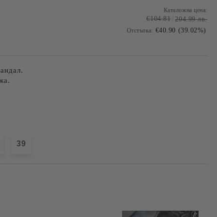
Каталожна цена:
€104.81
204.99 лв.
€40.90 (39.02%)
Отстъпка:
андал.
жа.
39
Добави в желани