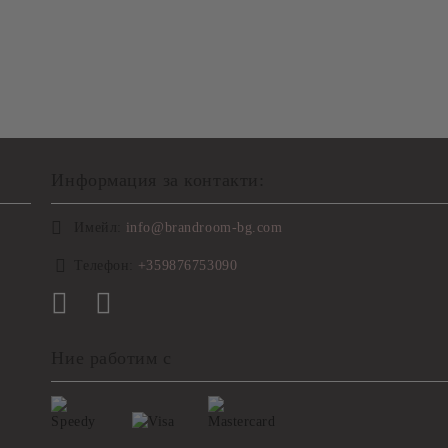
Информация за контакти:
Имейл:
info@brandroom-bg.com
Телефон:
+359876753090
Ние работим с