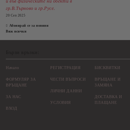
и във физическите ни обекти в
.
гр.В.Търново и гр.Русе
20 Сеп 2025
Абонирай се за новини
Виж всички
Бързи връзки:
Начало
РЕГИСТРАЦИЯ
БИСКВИТКИ
ФОРМУЛЯР ЗА
ЧЕСТИ ВЪПРОСИ
ВРЪЩАНЕ И
ВРЪЩАНЕ
ЗАМЯНА
ЛИЧНИ ДАННИ
ЗА НАС
ДОСТАВКА И
УСЛОВИЯ
ПЛАЩАНЕ
ВХОД