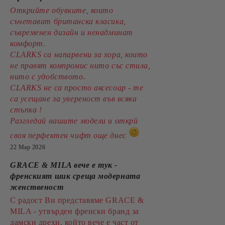
Открийте обувките, които
съчетават британска класика,
съвременен дизайн и ненадминат
комфорт.
CLARKS са напарвени за хора, които
не правят компромис нито със стила,
нито с удобството.
CLARKS не са просто аксесоар - те
са усещане за увереност във всяка
стъпка !
Разгледай нашите модели и открй
своя перфектен чифт още днес
22 Мар 2026
GRACE & MILA вече е тук -
френският шик среща модерната
женственост
С радост Ви представяме GRACE &
MILA - утвърден френски бранд за
дамски дрехи, който вече е част от