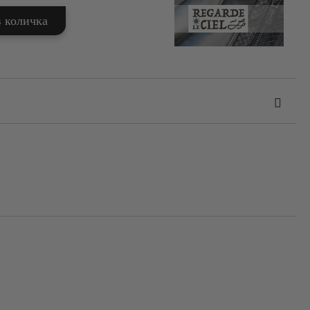
та за лични данни
те на работния ден.