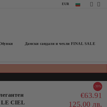
EUR
Обувки
Дамски сандали и чехли FINAL SALE
-39%
€63.91
легантен
 LE CIEL
125.00 лв.