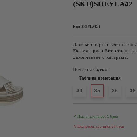
(SKU)SHEYLA42
Код:
SHEYLA42-1
Дамски спортно-елегантен с
Еко материал:Естествена ко
Закопчаване с катарама.
Номер на обувки:
Таблица номерация
40
35
36
38
✔ Има в наличност
1
броя
✫ Експресна доставка 24 часа