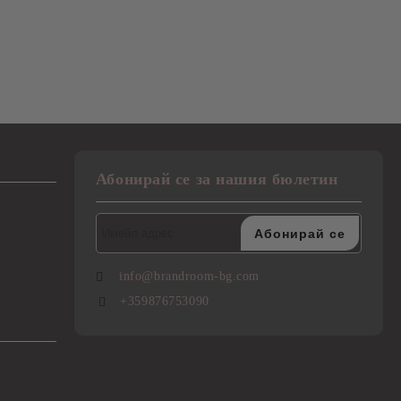
Абонирай се за нашия бюлетин
info@brandroom-bg.com
+359876753090