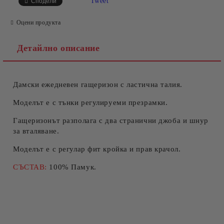
Tweet
Сподели
Оцени продукта
Детайлно описание
Дамски ежедневен гащеризон с ластична талия.
Съгласен съм с
Политиката за лични данни
Ние ще се свържем с вас в рамките на работния ден.
Моделът е с тънки регулируеми презрамки.
Гащеризонът разполага с два странични джоба и шнур
за вталяване.
Моделът е с регулар фит кройка и прав крачол.
СЪСТАВ:
100% Памук.