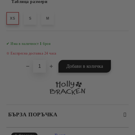
Таблица размери
XS
S
M
Добави в желани
✔ Има в наличност
1
броя
✫ Експресна доставка 24 часа
БЪРЗА ПОРЪЧКА
САМО ПОПЪЛНЕТЕ 4 ПОЛЕТА