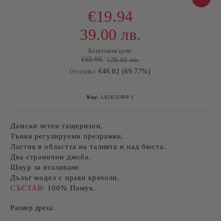
€19.94
39.00 лв.
Каталожна цена:
€65.96
129.01 лв.
€46.02 (69.77%)
Отстъпка:
Код:
LALR124BP-1
Дамски летен гащеризон.
Тънки регулируеми презрамки.
Ластик в областта на талията и над бюста.
Два странични джоба.
Шнур за вталяване.
Дълъг модел с прави крачоли.
СЪСТАВ:
100% Памук.
Размер дреха: