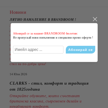
Новини
ЛЯТНО НАМАЛЕНИЕ В BRANDROOM
!
Лятото е сезонът на новите емоции, свежите визии и
добрите оферти. Именно затова BRANDROOM
Абонирай се за нашият BRANDROOM бюлетин:
стартира своята
ЛЯТНА РАЗПРОДАЖБА
Не пропускай нови попълнения и специални промо оферти !
с намаления до
-50%
на избрани обувки, дрехи и
аксесоари.
Намаленията важат за разнообразни артикули и
марки, а количествата са ограничени.
Пазарувайте сега и подарете на лятото си повече
стил на по-добра цена!
14 Юли 2026
CLARKS - стил, комфорт и традиция
от 1825година
Открийте обувките, които съчетават
британска класика, съвременен дизайн и
ненадминат комфорт.