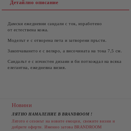
Детайлно описание
Дамски ежедневни сандали с ток, изработено
Съгласен съм с
Политиката за лични данни
от естествена кожа.
Ние ще се свържем с вас в рамките на работния ден.
Моделът е с отворена пета и затворени пръсти.
Закопчаването е с велкро, а височината на тока 7,5 см.
Сандалът е с изчистен дизаин и би потхождал на всяка
елегантна, ежедневна визия.
Новини
ЛЯТНО НАМАЛЕНИЕ В BRANDROOM
!
Лятото е сезонът на новите емоции, свежите визии и
добрите оферти. Именно затова BRANDROOM