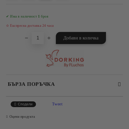
Добави в желани
✔ Има в наличност
1
броя
✫ Експресна доставка 24 часа
БЪРЗА ПОРЪЧКА
САМО ПОПЪЛНЕТЕ 4 ПОЛЕТА
Tweet
Сподели
Оцени продукта