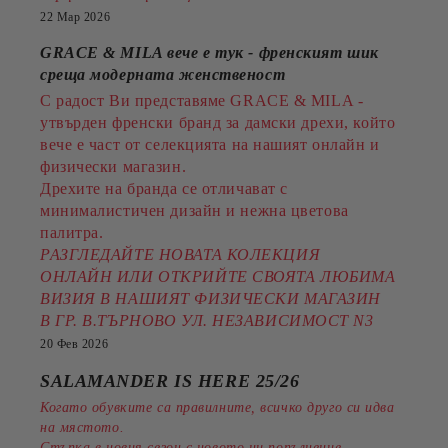
22 Мар 2026
GRACE & MILA вече е тук - френският шик
среща модерната женственост
С радост Ви представяме GRACE & MILA -
утвърден френски бранд за дамски дрехи, който
вече е част от селекцията на нашият онлайн и
физически магазин.
Дрехите на бранда се отличават с
минималистичен дизайн и нежна цветова
палитра.
РАЗГЛЕДАЙТЕ НОВАТА КОЛЕКЦИЯ
ОНЛАЙН ИЛИ ОТКРИЙТЕ СВОЯТА ЛЮБИМА
ВИЗИЯ В НАШИЯТ ФИЗИЧЕСКИ МАГАЗИН
В ГР. В.ТЪРНОВО УЛ. НЕЗАВИСИМОСТ N3
20 Фев 2026
SALAMANDER IS HERE 25/26
Когато обувките са правилните, всичко друго си идва
на мястото.
Стъпка в новия сезон с новото ни попълнение