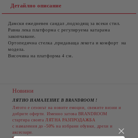
Детайлно описание
Дамски ежедневен сандал ,подходящ за всеки стил.
Съгласен съм с
Политиката за лични данни
Равна лека платформа с регулируема катарама
закопчаване.
Ние ще се свържем с вас в рамките на работния ден.
Ортопедична стелка ,придаваща лекота и комфорт на
модела.
Височина на платформа 4 см.
Новини
ЛЯТНО НАМАЛЕНИЕ В BRANDROOM
!
Лятото е сезонът на новите емоции, свежите визии и
добрите оферти. Именно затова BRANDROOM
стартира своята
ЛЯТНА РАЗПРОДАЖБА
с намаления до
-50%
на избрани обувки, дрехи и
аксесоари.