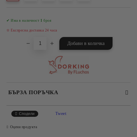
Добави в желани
✔ Има в наличност
1
броя
✫ Експресна доставка 24 часа
БЪРЗА ПОРЪЧКА
САМО ПОПЪЛНЕТЕ 4 ПОЛЕТА
Tweet
Сподели
Оцени продукта