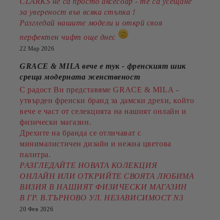
CLARKS не са просто аксесоар - те са усещане
за увереност във всяка стъпка !
Разгледай нашите модели и открй своя
перфектен чифт още днес
22 Мар 2026
GRACE & MILA вече е тук - френският шик
среща модерната женственост
С радост Ви представяме GRACE & MILA -
утвърден френски бранд за дамски дрехи, който
вече е част от селекцията на нашият онлайн и
физически магазин.
Дрехите на бранда се отличават с
минималистичен дизайн и нежна цветова
палитра.
РАЗГЛЕДАЙТЕ НОВАТА КОЛЕКЦИЯ
ОНЛАЙН ИЛИ ОТКРИЙТЕ СВОЯТА ЛЮБИМА
ВИЗИЯ В НАШИЯТ ФИЗИЧЕСКИ МАГАЗИН
В ГР. В.ТЪРНОВО УЛ. НЕЗАВИСИМОСТ N3
20 Фев 2026