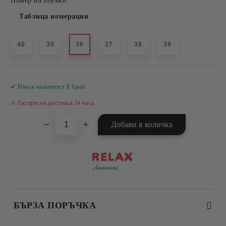
Номер на обувки:
Таблица номерация
40
35
36
37
38
39
Добави в желани
✔ Има в наличност
1
броя
✫ Експресна доставка 24 часа
БЪРЗА ПОРЪЧКА