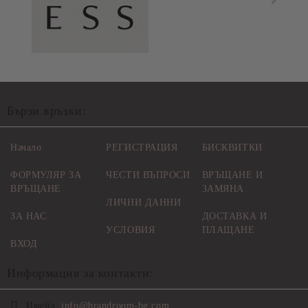
Бързи връзки:
Начало
РЕГИСТРАЦИЯ
БИСКВИТКИ
ФОРМУЛЯР ЗА
ЧЕСТИ ВЪПРОСИ
ВРЪЩАНЕ И
ВРЪЩАНЕ
ЗАМЯНА
ЛИЧНИ ДАННИ
ЗА НАС
ДОСТАВКА И
УСЛОВИЯ
ПЛАЩАНЕ
ВХОД
Информация за контакти:
Имейл:
info@brandroom-bg.com