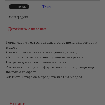
САМО ПОПЪЛНЕТЕ 4 ПОЛЕТА
Tweet
Сподели
Оцени продукта
Детайлно описание
Горна част от естествен лак с естествена дишаемост и
Съгласен съм с
Политиката за лични данни
мекота.
Стелка от естествена кожа с дишащ ефект,
Ние ще се свържем с вас в рамките на работния ден.
абсорбираща потта и меко усещане за краката.
Опора за дъга с лят специален латекс.
Анатомично ходило с формован ток, придаващо още
по-голям комфорт.
Златиста катарама в предната част на модела.
Новини