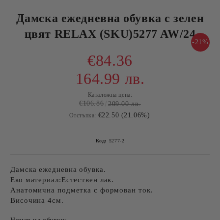
Дамска ежедневна обувка с зелен
цвят RELAX (SKU)5277 AW/24
-21%
€84.36
164.99 лв.
Каталожна цена:
€106.86
209.00 лв.
€22.50 (21.06%)
Отстъпка:
Код:
5277-2
Дамска ежедневна обувка.
Еко материал:Естествен лак.
Анатомична подметка с формован ток.
Височина 4см.