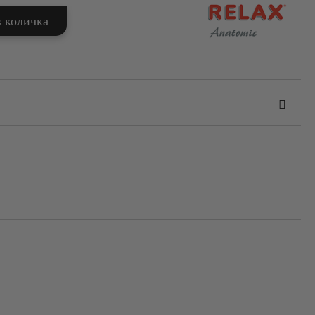
та за лични данни
те на работния ден.