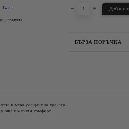
Tweet
цени продукта
БЪРЗА ПОРЪЧКА
САМО ПОПЪЛНЕТЕ 4 ПОЛЕТА
Съгласен съм с
Политика
Ние ще се свържем с вас в рамки
отта и меко усещане за краката.
що още по-голям комфорт.