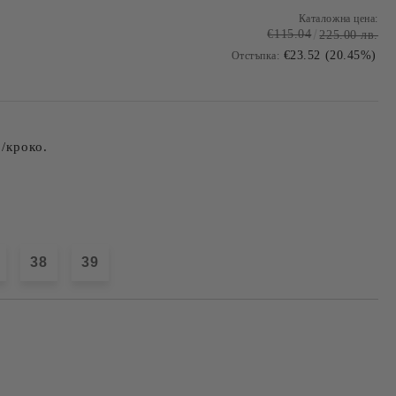
Каталожна цена:
€115.04
225.00 лв.
€23.52 (20.45%)
Отстъпка:
/кроко.
38
39
Добави в желани