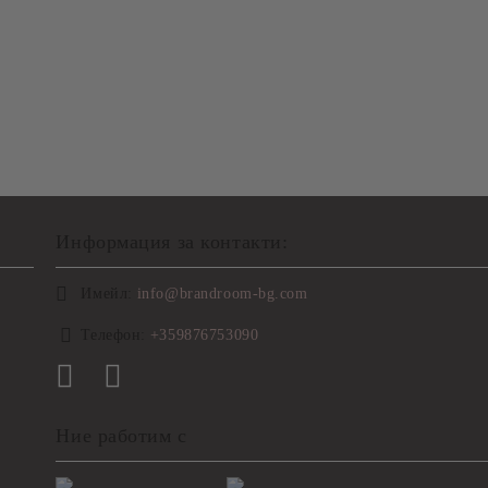
Информация за контакти:
Имейл:
info@brandroom-bg.com
Телефон:
+359876753090
Ние работим с