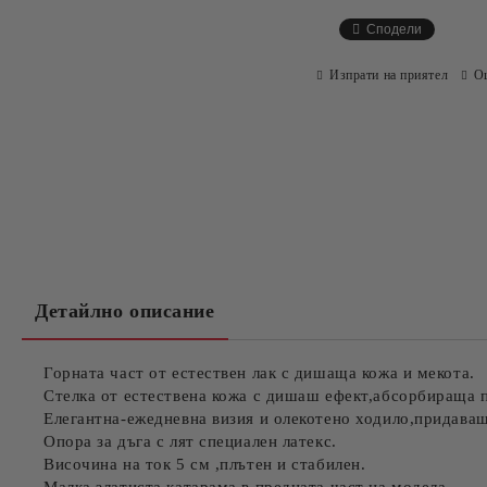
Сподели
Изпрати на приятел
О
Детайлно описание
Горната част от естествен лак с дишаща кожа и мекота.
Стелка от естествена кожа с дишаш ефект,абсорбираща п
Елегантна-ежедневна визия и олекотено ходило,придава
Опора за дъга с лят специален латекс.
Височина на ток 5 см ,плътен и стабилен.