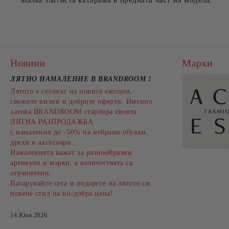
Малка златиста катарама в предната част на модела.
Новини
Марки
ЛЯТНО НАМАЛЕНИЕ В BRANDROOM
!
Лятото е сезонът на новите емоции,
свежите визии и добрите оферти. Именно
затова BRANDROOM стартира своята
ЛЯТНА РАЗПРОДАЖБА
с намаления до
-50%
на избрани обувки,
дрехи и аксесоари.
Намаленията важат за разнообразни
артикули и марки, а количествата са
ограничени.
Пазарувайте сега и подарете на лятото си
повече стил на по-добра цена!
14 Юли 2026