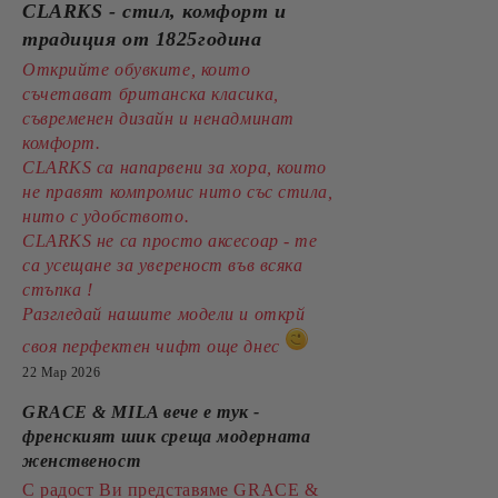
CLARKS - стил, комфорт и
традиция от 1825година
Открийте обувките, които
съчетават британска класика,
съвременен дизайн и ненадминат
комфорт.
CLARKS са напарвени за хора, които
не правят компромис нито със стила,
нито с удобството.
CLARKS не са просто аксесоар - те
са усещане за увереност във всяка
стъпка !
Разгледай нашите модели и открй
своя перфектен чифт още днес
22 Мар 2026
GRACE & MILA вече е тук -
френският шик среща модерната
женственост
С радост Ви представяме GRACE &