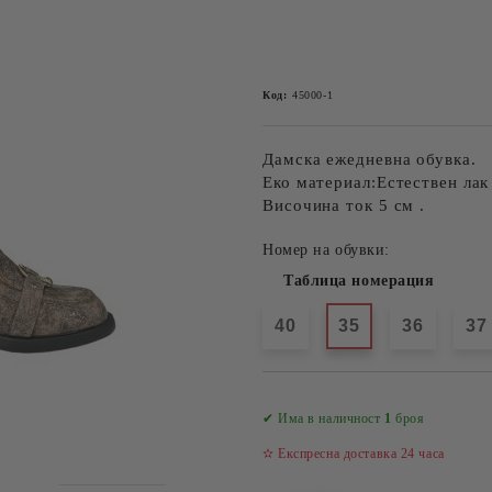
Код:
45000-1
Дамска ежедневна обувка.
Еко материал:Естествен лак 
Височина ток 5 см .
Номер на обувки:
Таблица номерация
40
35
36
37
✔ Има в наличност
1
броя
✫ Експресна доставка 24 часа