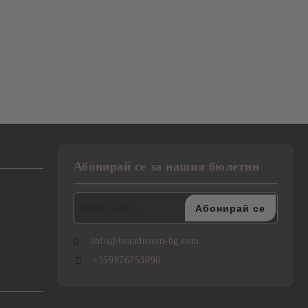
Абонирай се за нашия бюлетин
info@brandroom-bg.com
+359876753090