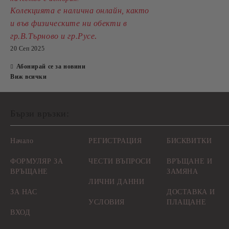
Колекцията е налична онлайн, както
и във физическите ни обекти в
.
гр.В.Търново и гр.Русе
20 Сеп 2025
Абонирай се за новини
Виж всички
Бързи връзки:
Начало
РЕГИСТРАЦИЯ
БИСКВИТКИ
ФОРМУЛЯР ЗА
ЧЕСТИ ВЪПРОСИ
ВРЪЩАНЕ И
ВРЪЩАНЕ
ЗАМЯНА
ЛИЧНИ ДАННИ
ЗА НАС
ДОСТАВКА И
УСЛОВИЯ
ПЛАЩАНЕ
ВХОД