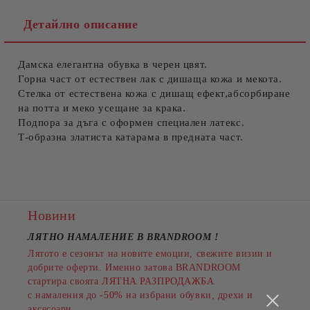
Детайлно описание
Дамска елегантна обувка в черен цвят.
Съгласен съм с
Политиката за лични данни
Горна част от естествен лак с дишаща кожа и мекота.
Стелка от естествена кожа с дишащ ефект,абсорбиране
Ние ще се свържем с вас в рамките на работния ден.
на потта и меко усещане за крака.
Подпора за дъга с оформен специален латекс.
Т-образна златиста катарама в предната част.
Новини
ЛЯТНО НАМАЛЕНИЕ В BRANDROOM
!
Лятото е сезонът на новите емоции, свежите визии и
добрите оферти. Именно затова BRANDROOM
стартира своята
ЛЯТНА РАЗПРОДАЖБА
с намаления до
-50%
на избрани обувки, дрехи и
аксесоари.