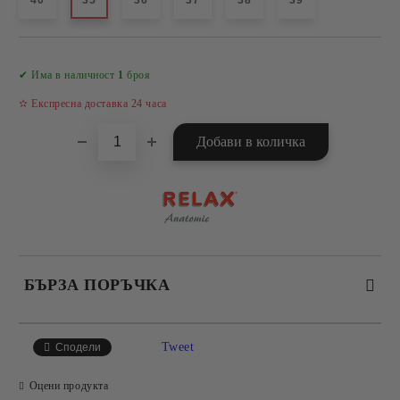
40
35
36
37
38
39
Добави в желани
✔ Има в наличност
1
броя
✫ Експресна доставка 24 часа
БЪРЗА ПОРЪЧКА
САМО ПОПЪЛНЕТЕ 4 ПОЛЕТА
Tweet
Сподели
Оцени продукта