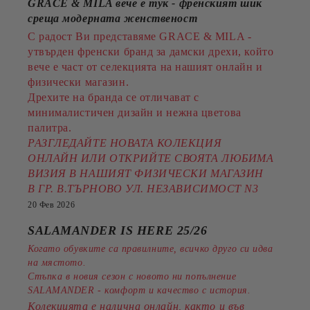
GRACE & MILA вече е тук - френският шик
среща модерната женственост
С радост Ви представяме GRACE & MILA -
утвърден френски бранд за дамски дрехи, който
вече е част от селекцията на нашият онлайн и
физически магазин.
Дрехите на бранда се отличават с
минималистичен дизайн и нежна цветова
палитра.
РАЗГЛЕДАЙТЕ НОВАТА КОЛЕКЦИЯ
ОНЛАЙН ИЛИ ОТКРИЙТЕ СВОЯТА ЛЮБИМА
ВИЗИЯ В НАШИЯТ ФИЗИЧЕСКИ МАГАЗИН
В ГР. В.ТЪРНОВО УЛ. НЕЗАВИСИМОСТ N3
20 Фев 2026
SALAMANDER IS HERE 25/26
Когато обувките са правилните, всичко друго си идва
на мястото.
Стъпка в новия сезон с новото ни попълнение
SALAMANDER - комфорт и качество с история.
Колекцията е налична онлайн, както и във