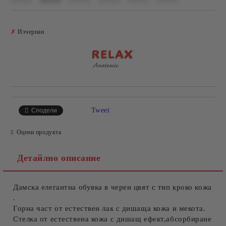
Добави в желани
✗
Изчерпан
Tweet
Сподели
Оцени продукта
Детайлно описание
Дамска елегантна обувка в черен цвят с тип кроко кожа
.
Горна част от естествен лак с дишаща кожа и мекота.
Стелка от естествена кожа с дишащ ефект,абсорбиране