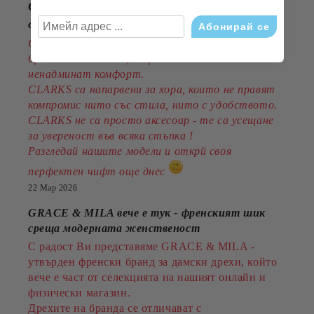
CLARKS - стил, комфорт и традиция
от 1825година
Открийте обувките, които съчетават
британска класика, съвременен дизайн и
ненадминат комфорт.
CLARKS са напарвени за хора, които не правят
компромис нито със стила, нито с удобството.
CLARKS не са просто аксесоар - те са усещане
за увереност във всяка стъпка !
Разгледай нашите модели и открй своя
перфектен чифт още днес
22 Мар 2026
GRACE & MILA вече е тук - френският шик
среща модерната женственост
С радост Ви представяме GRACE & MILA -
утвърден френски бранд за дамски дрехи, който
вече е част от селекцията на нашият онлайн и
физически магазин.
Дрехите на бранда се отличават с