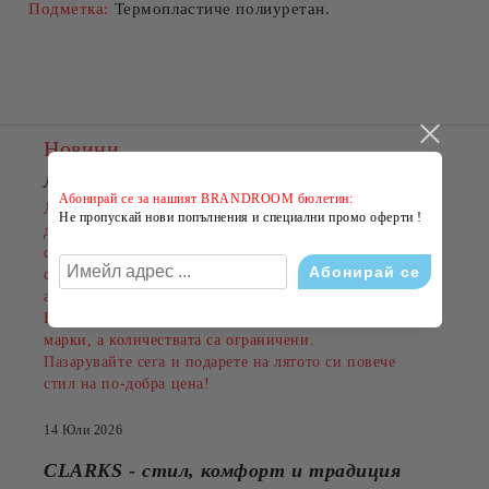
Подметка:
Термопластиче полиуретан.
Новини
ЛЯТНО НАМАЛЕНИЕ В BRANDROOM
!
Абонирай се за нашият BRANDROOM бюлетин:
Лятото е сезонът на новите емоции, свежите визии и
Не пропускай нови попълнения и специални промо оферти !
добрите оферти. Именно затова BRANDROOM
стартира своята
ЛЯТНА РАЗПРОДАЖБА
с намаления до
-50%
на избрани обувки, дрехи и
аксесоари.
Намаленията важат за разнообразни артикули и
марки, а количествата са ограничени.
Пазарувайте сега и подарете на лятото си повече
стил на по-добра цена!
14 Юли 2026
CLARKS - стил, комфорт и традиция