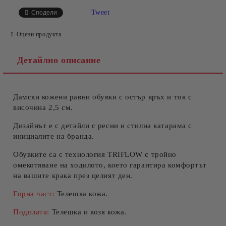
САМО ПОПЪЛНЕТЕ 4 ПОЛЕТА
Tweet
Сподели
Оцени продукта
Детайлно описание
Дамски кожени равни обувки с остър връх и ток с
Съгласен съм с
Политиката за лични данни
височина 2,5 см.
Ние ще се свържем с вас в рамките на работния ден.
Дизайнът е с детайли с ресни и стилна катарама с
инициалите на бранда.
Обувките са с технология TRIFLOW с тройно
омекотяване на ходилото, което гарантира комфортът
на вашите крака през целият ден.
Горна част:
Телешка кожа.
Подплата:
Телешка и козя кожа.