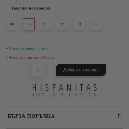
Таблица номерация
40
35
36
37
38
39
Добави в желани
✔ Има в наличност
1
броя
✫ Експресна доставка 24 часа
БЪРЗА ПОРЪЧКА