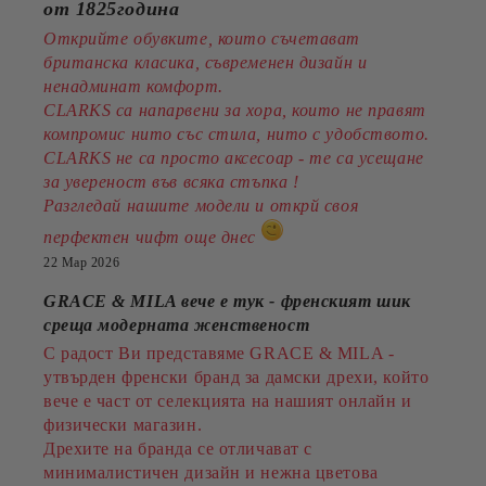
от 1825година
Открийте обувките, които съчетават
британска класика, съвременен дизайн и
ненадминат комфорт.
CLARKS са напарвени за хора, които не правят
компромис нито със стила, нито с удобството.
CLARKS не са просто аксесоар - те са усещане
за увереност във всяка стъпка !
Разгледай нашите модели и открй своя
перфектен чифт още днес
22 Мар 2026
GRACE & MILA вече е тук - френският шик
среща модерната женственост
С радост Ви представяме GRACE & MILA -
утвърден френски бранд за дамски дрехи, който
вече е част от селекцията на нашият онлайн и
физически магазин.
Дрехите на бранда се отличават с
минималистичен дизайн и нежна цветова