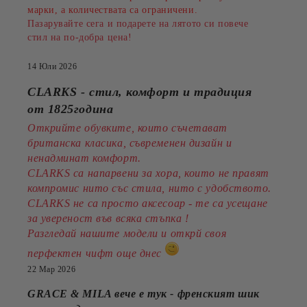
марки, а количествата са ограничени.
Пазарувайте сега и подарете на лятото си повече
стил на по-добра цена!
14 Юли 2026
CLARKS - стил, комфорт и традиция
от 1825година
Открийте обувките, които съчетават
британска класика, съвременен дизайн и
ненадминат комфорт.
CLARKS са напарвени за хора, които не правят
компромис нито със стила, нито с удобството.
CLARKS не са просто аксесоар - те са усещане
за увереност във всяка стъпка !
Разгледай нашите модели и открй своя
перфектен чифт още днес
22 Мар 2026
GRACE & MILA вече е тук - френският шик