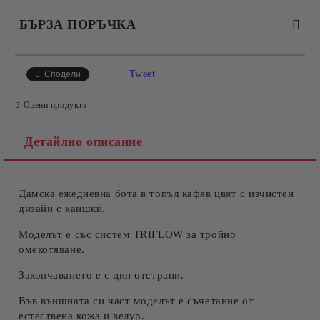
БЪРЗА ПОРЪЧКА
САМО ПОПЪЛНЕТЕ 4 ПОЛЕТА
Tweet
Сподели
Оцени продукта
Детайлно описание
Дамска ежедневна бота в топъл кафяв цвят с изчистен
Съгласен съм с
Политиката за лични данни
дизайн с каишки.
Ние ще се свържем с вас в рамките на работния ден.
Моделът е със систем TRIFLOW за тройно
омекотяване.
Закопчаването е с цип отстрани.
Във външната си част моделът е съчетание от
естествена кожа и велур.