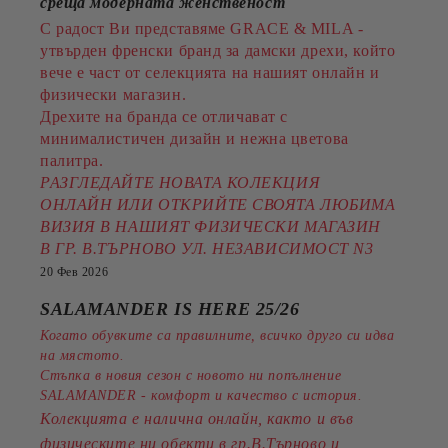
среща модерната женственост
С радост Ви представяме GRACE & MILA -
утвърден френски бранд за дамски дрехи, който
вече е част от селекцията на нашият онлайн и
физически магазин.
Дрехите на бранда се отличават с
минималистичен дизайн и нежна цветова
палитра.
РАЗГЛЕДАЙТЕ НОВАТА КОЛЕКЦИЯ
ОНЛАЙН ИЛИ ОТКРИЙТЕ СВОЯТА ЛЮБИМА
ВИЗИЯ В НАШИЯТ ФИЗИЧЕСКИ МАГАЗИН
В ГР. В.ТЪРНОВО УЛ. НЕЗАВИСИМОСТ N3
20 Фев 2026
SALAMANDER IS HERE 25/26
Когато обувките са правилните, всичко друго си идва
на мястото.
Стъпка в новия сезон с новото ни попълнение
SALAMANDER - комфорт и качество с история.
Колекцията е налична онлайн, както и във
физическите ни обекти в гр.В.Търново и