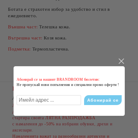
Ботата е страхотен избор за удобство и стил в
ежедневието.
Външна част:
Телешка кожа.
Вътрешна част:
Козя кожа.
Подметка:
Термопластична.
Абонирай се за нашият BRANDROOM бюлетин:
Не пропускай нови попълнения и специални промо оферти !
Новини
ЛЯТНО НАМАЛЕНИЕ В BRANDROOM
!
Лятото е сезонът на новите емоции, свежите визии и
добрите оферти. Именно затова BRANDROOM
стартира своята
ЛЯТНА РАЗПРОДАЖБА
с намаления до
-50%
на избрани обувки, дрехи и
аксесоари.
Намаленията важат за разнообразни артикули и