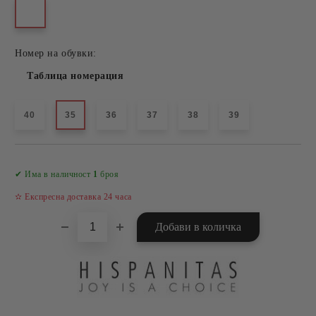
Номер на обувки:
Таблица номерация
40
35
36
37
38
39
Добави в желани
✔ Има в наличност
1
броя
✫ Експресна доставка 24 часа