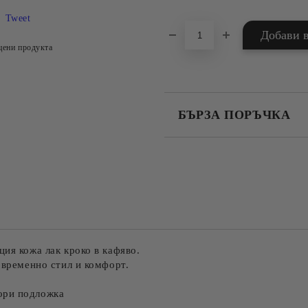
Tweet
цени продукта
БЪРЗА ПОРЪЧКА
САМО ПОПЪЛНЕТЕ 4 ПОЛЕТА
Съгласен съм с
Политика
Ние ще се свържем с вас в рамки
ия кожа лак кроко в кафяво.
овременно стил и комфорт.
ори подложка