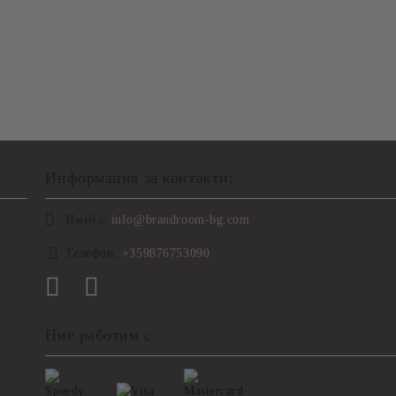
Информация за контакти:
Имейл:
info@brandroom-bg.com
Телефон:
+359876753090
Ние работим с