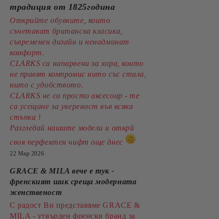
традиция от 1825година
Открийте обувките, които
съчетават британска класика,
съвременен дизайн и ненадминат
комфорт.
CLARKS са напарвени за хора, които
не правят компромис нито със стила,
нито с удобството.
CLARKS не са просто аксесоар - те
са усещане за увереност във всяка
стъпка !
Разгледай нашите модели и открй
своя перфектен чифт още днес
22 Мар 2026
GRACE & MILA вече е тук -
френският шик среща модерната
женственост
С радост Ви представяме GRACE &
MILA - утвърден френски бранд за