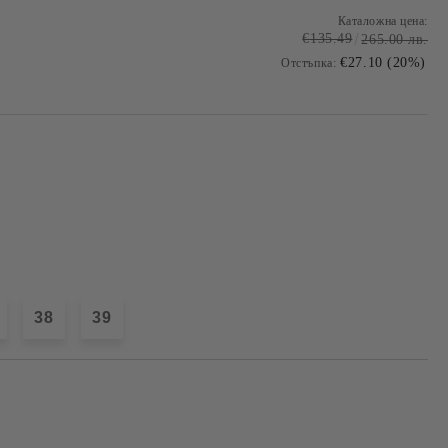
Каталожна цена:
€135.49
265.00 лв.
€27.10 (20%)
Отстъпка:
.
38
39
Добави в желани