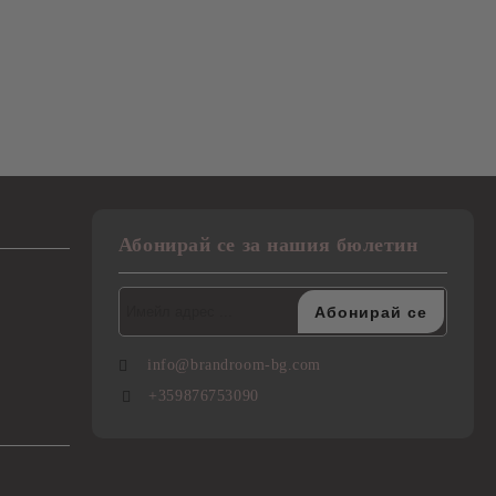
Абонирай се за нашия бюлетин
info@brandroom-bg.com
+359876753090