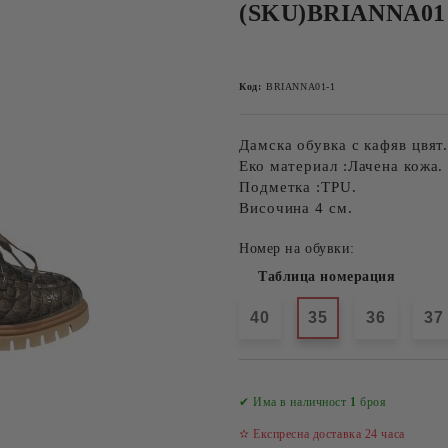
(SKU)BRIANNA01
Код:
BRIANNA01-1
Дамска обувка с кафяв цвят
Еко материал :Лачена кожа.
Подметка :TPU.
Височина 4 см.
Номер на обувки:
Таблица номерация
40
35
36
37
✔ Има в наличност
1
броя
✫ Експресна доставка 24 часа