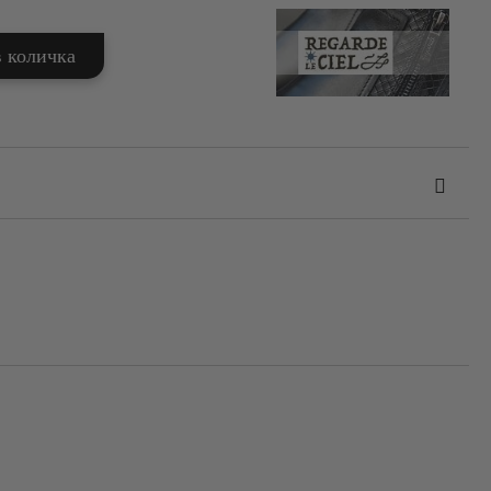
та за лични данни
те на работния ден.