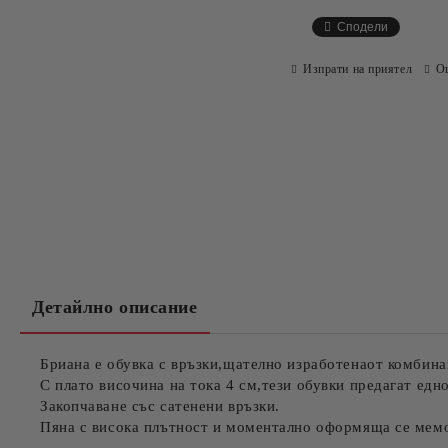
Сподели
Изпрати на приятел
О
Детайлно описание
Бриана е обувка с връзки,щателно изработенаот комбинац
С плато височина на тока 4 см,тези обувки предагат едн
Закопчаване със сатенени връзки.
Пяна с висока плътност и моментално оформяща се мем