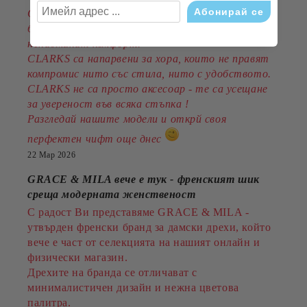
Открийте обувките, които съчетават
британска класика, съвременен дизайн и
ненадминат комфорт.
CLARKS са напарвени за хора, които не правят
компромис нито със стила, нито с удобството.
CLARKS не са просто аксесоар - те са усещане
за увереност във всяка стъпка !
Разгледай нашите модели и открй своя
перфектен чифт още днес
22 Мар 2026
GRACE & MILA вече е тук - френският шик
среща модерната женственост
С радост Ви представяме GRACE & MILA -
утвърден френски бранд за дамски дрехи, който
вече е част от селекцията на нашият онлайн и
физически магазин.
Дрехите на бранда се отличават с
минималистичен дизайн и нежна цветова
палитра.