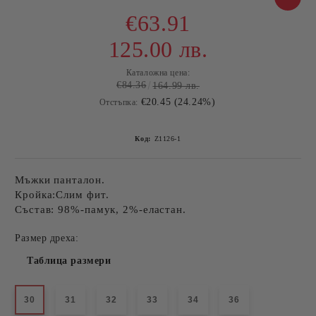
€63.91
125.00 лв.
Каталожна цена:
€84.36
164.99 лв.
€20.45 (24.24%)
Отстъпка:
Код:
Z1126-1
Мъжки панталон.
Кройка:Слим фит.
Състав: 98%-памук, 2%-еластан.
Размер дреха:
Таблица размери
30
31
32
33
34
36