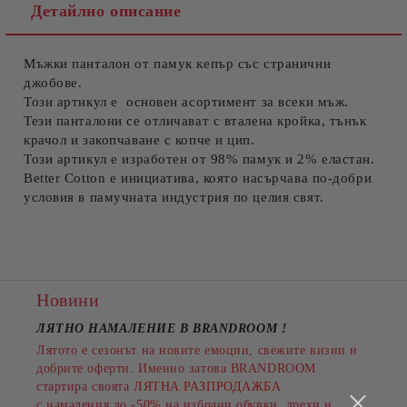
Детайлно описание
Мъжки панталон от памук кепър със странични
Съгласен съм с
Политиката за лични данни
джобове.
Този артикул е основен асортимент за всеки мъж.
Ние ще се свържем с вас в рамките на работния ден.
Тези панталони се отличават с вталена кройка, тънък
крачол и закопчаване с копче и цип.
Този артикул е изработен от 98% памук и 2% еластан.
Better Cotton е инициатива, която насърчава по-добри
условия в памучната индустрия по целия свят.
Новини
ЛЯТНО НАМАЛЕНИЕ В BRANDROOM
!
Лятото е сезонът на новите емоции, свежите визии и
добрите оферти. Именно затова BRANDROOM
стартира своята
ЛЯТНА РАЗПРОДАЖБА
с намаления до
-50%
на избрани обувки, дрехи и