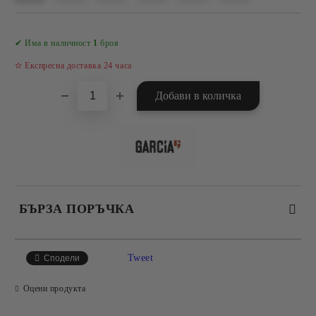
Добави в желани
✔ Има в наличност
1
броя
✫ Експресна доставка 24 часа
БЪРЗА ПОРЪЧКА
САМО ПОПЪЛНЕТЕ 4 ПОЛЕТА
Tweet
Сподели
Оцени продукта