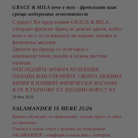
GRACE & MILA вече е тук - френският шик
среща модерната женственост
С радост Ви представяме GRACE & MILA -
утвърден френски бранд за дамски дрехи, който
вече е част от селекцията на нашият онлайн и
физически магазин.
Дрехите на бранда се отличават с
минималистичен дизайн и нежна цветова
палитра.
РАЗГЛЕДАЙТЕ НОВАТА КОЛЕКЦИЯ
ОНЛАЙН ИЛИ ОТКРИЙТЕ СВОЯТА ЛЮБИМА
ВИЗИЯ В НАШИЯТ ФИЗИЧЕСКИ МАГАЗИН
В ГР. В.ТЪРНОВО УЛ. НЕЗАВИСИМОСТ N3
20 Фев 2026
SALAMANDER IS HERE 25/26
Когато обувките са правилните, всичко друго си идва
на мястото.
Стъпка в новия сезон с новото ни попълнение
SALAMANDER - комфорт и качество с история.