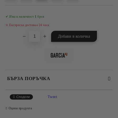
Добави в желани
✔ Има в наличност
1
броя
✫ Експресна доставка 24 часа
БЪРЗА ПОРЪЧКА
САМО ПОПЪЛНЕТЕ 4 ПОЛЕТА
Tweet
Сподели
Оцени продукта