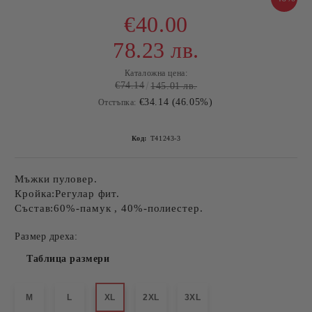
€40.00
78.23 лв.
Каталожна цена:
€74.14
145.01 лв.
€34.14 (46.05%)
Отстъпка:
Код:
T41243-3
Мъжки пуловер.
Кройка:Регулар фит.
Състав:60%-памук , 40%-полиестер.
Размер дреха:
Таблица размери
M
L
XL
2XL
3XL