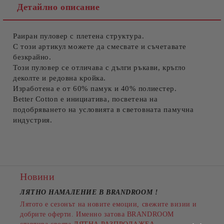
Детайлно описание
Раиран пуловер с плетена структура.
Съгласен съм с
Политиката за лични данни
С този артикул можете да смесвате и съчетавате
безкрайно.
Ние ще се свържем с вас в рамките на работния ден.
Този пуловер се отличава с дълги ръкави, кръгло
деколте и редовна кройка.
Изработена е от 60% памук и 40% полиестер.
Better Cotton е инициатива, посветена на
подобряването на условията в световната памучна
индустрия.
Новини
ЛЯТНО НАМАЛЕНИЕ В BRANDROOM
!
Лятото е сезонът на новите емоции, свежите визии и
добрите оферти. Именно затова BRANDROOM