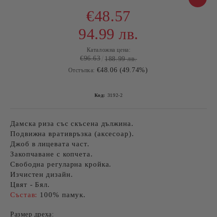
€48.57
94.99 лв.
Каталожна цена:
€96.63
188.99 лв.
€48.06 (49.74%)
Отстъпка:
Код:
3192-2
Дамска риза със скъсена дължина.
Подвижна вративръзка (аксесоар).
Джоб в лицевата част.
Закопчаване с копчета.
Свободна регуларна кройка.
Изчистен дизайн.
Цвят - Бял.
Състав:
100% памук.
Размер дреха: