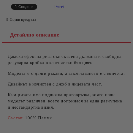
САМО ПОПЪЛНЕТЕ 4 ПОЛЕТА
Tweet
Сподели
Оцени продукта
Детайлно описание
Дамска ефектна риза със скъсена дължина и свободна
Съгласен съм с
Политиката за лични данни
регуларна кройка в класически бял цвят.
Ние ще се свържем с вас в рамките на работния ден.
Моделът е с дълги ръкави, а закопчаването е с копчета.
Дизайнът е изчистен с джоб в лицевата част.
Към ризата има подвижна вратовръзка, която пави
моделът различен, което допринася за една разчупена
и нестандартна визия.
Състав:
100% Памук.