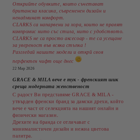
Открийте обувките, които съчетават
британска класика, съвременен дизайн и
ненадминат комфорт.
CLARKS са напарвени за хора, които не правят
компромис нито със стила, нито с удобството.
CLARKS не са просто аксесоар - те са усещане
за увереност във всяка стъпка !
Разгледай нашите модели и открй своя
перфектен чифт още днес
22 Мар 2026
GRACE & MILA вече е тук - френският шик
среща модерната женственост
С радост Ви представяме GRACE & MILA -
утвърден френски бранд за дамски дрехи, който
вече е част от селекцията на нашият онлайн и
физически магазин.
Дрехите на бранда се отличават с
минималистичен дизайн и нежна цветова
палитра.