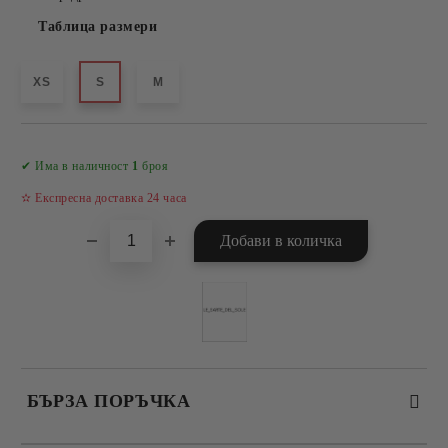
Таблица размери
XS
S
M
Добави в желани
✔ Има в наличност
1
броя
✫ Експресна доставка 24 часа
БЪРЗА ПОРЪЧКА