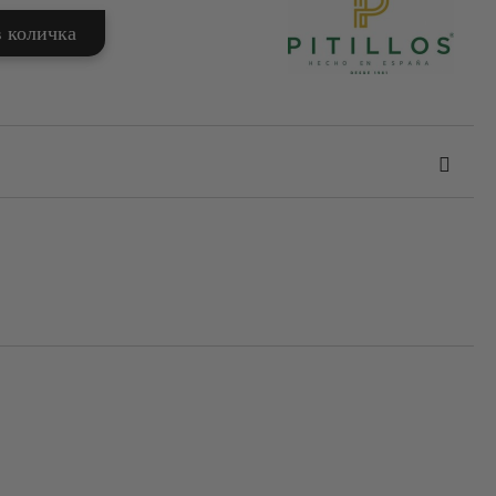
та за лични данни
те на работния ден.