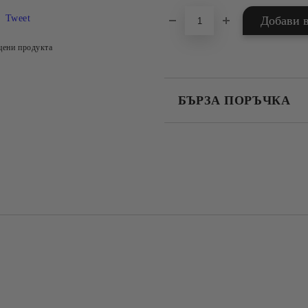
Tweet
цени продукта
БЪРЗА ПОРЪЧКА
САМО ПОПЪЛНЕТЕ 4 ПОЛЕТА
Съгласен съм с
Политика
Ние ще се свържем с вас в рамки