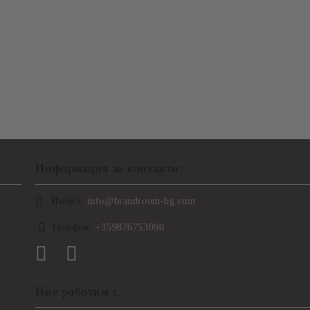
Информация за контакти:
Имейл:
info@brandroom-bg.com
Телефон:
+359876753090
Ние работим с