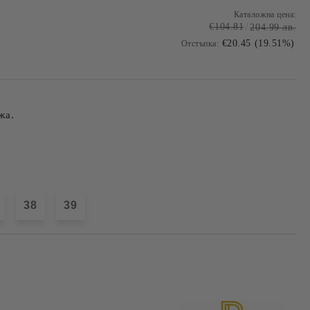
Каталожна цена:
€104.81
204.99 лв.
€20.45 (19.51%)
Отстъпка:
жа.
38
39
Добави в желани