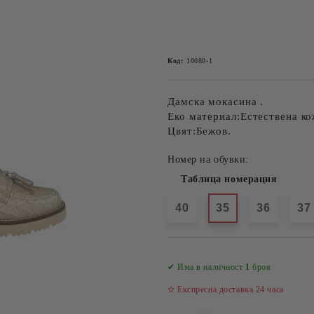
Код:
10080-1
Дамска мокасина .
Еко материал:Естествена ко
Цвят:Бежов.
Номер на обувки:
Таблица номерация
40
35
36
37
✔ Има в наличност
1
броя
✫ Експресна доставка 24 часа