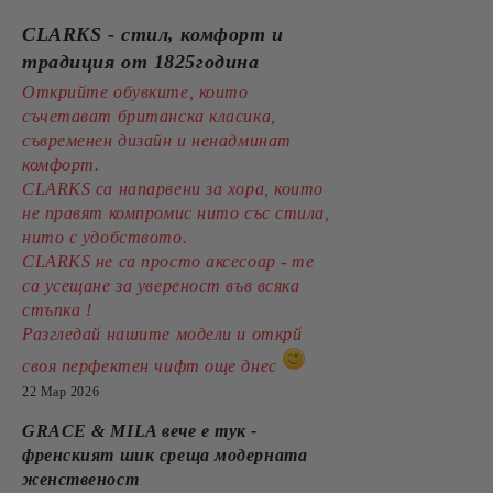
CLARKS - стил, комфорт и
традиция от 1825година
Открийте обувките, които
съчетават британска класика,
съвременен дизайн и ненадминат
комфорт.
CLARKS са напарвени за хора, които
не правят компромис нито със стила,
нито с удобството.
CLARKS не са просто аксесоар - те
са усещане за увереност във всяка
стъпка !
Разгледай нашите модели и открй
своя перфектен чифт още днес
22 Мар 2026
GRACE & MILA вече е тук -
френският шик среща модерната
женственост