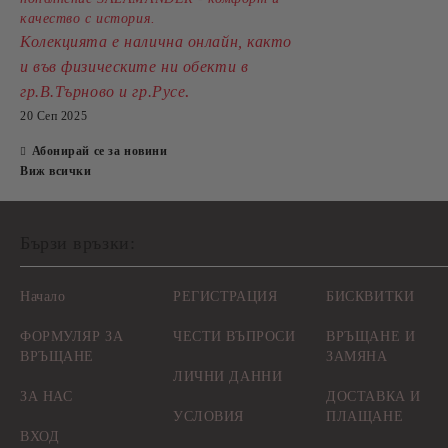
качество с история.
Колекцията е налична онлайн, както
и във физическите ни обекти в
.
гр.В.Търново и гр.Русе
20 Сеп 2025
Абонирай се за новини
Виж всички
Бързи връзки:
Начало
РЕГИСТРАЦИЯ
БИСКВИТКИ
ФОРМУЛЯР ЗА
ЧЕСТИ ВЪПРОСИ
ВРЪЩАНЕ И
ВРЪЩАНЕ
ЗАМЯНА
ЛИЧНИ ДАННИ
ЗА НАС
ДОСТАВКА И
УСЛОВИЯ
ПЛАЩАНЕ
ВХОД