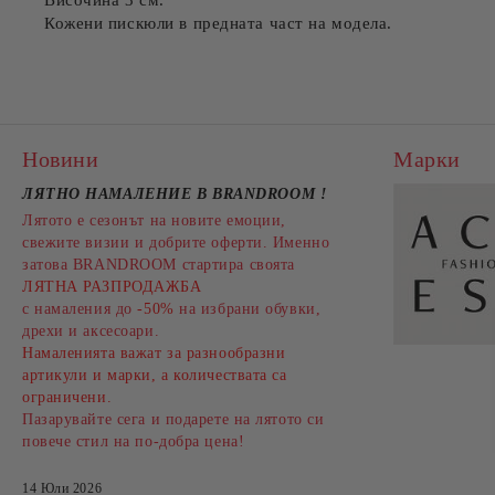
Височина 3 см.
Кожени пискюли в предната част на модела.
Новини
Марки
ЛЯТНО НАМАЛЕНИЕ В BRANDROOM
!
Лятото е сезонът на новите емоции,
свежите визии и добрите оферти. Именно
затова BRANDROOM стартира своята
ЛЯТНА РАЗПРОДАЖБА
с намаления до
-50%
на избрани обувки,
дрехи и аксесоари.
Намаленията важат за разнообразни
артикули и марки, а количествата са
ограничени.
Пазарувайте сега и подарете на лятото си
повече стил на по-добра цена!
14 Юли 2026