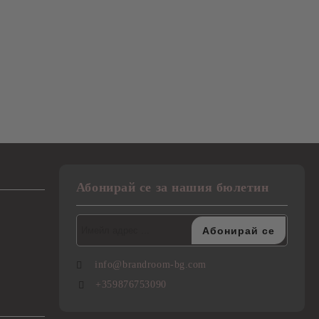
Абонирай се за нашия бюлетин
info@brandroom-bg.com
+359876753090