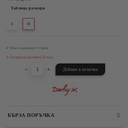
Таблица размери
S
M
Добави в желани
✔ Има в наличност
1
броя
✫ Експресна доставка 24 часа
БЪРЗА ПОРЪЧКА