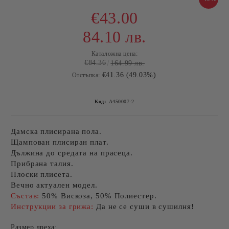
€43.00
84.10 лв.
Каталожна цена:
€84.36
164.99 лв.
€41.36 (49.03%)
Отстъпка:
Код:
A450007-2
Дамска плисирана пола.
Щампован плисиран плат.
Дължина до средата на прасеца.
Прибрана талия.
Плоски плисета.
Вечно актуален модел.
Състав:
50% Вискоза, 50% Полиестер.
Инструкции за грижа:
Да не се суши в сушилня!
Размер дреха: