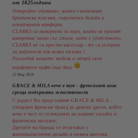
от 1825година
Открийте обувките, които съчетават
британска класика, съвременен дизайн и
ненадминат комфорт.
CLARKS са напарвени за хора, които не правят
компромис нито със стила, нито с удобството.
CLARKS не са просто аксесоар - те са усещане
за увереност във всяка стъпка !
Разгледай нашите модели и открй своя
перфектен чифт още днес
22 Мар 2026
GRACE & MILA вече е тук - френският шик
среща модерната женственост
С радост Ви представяме GRACE & MILA -
утвърден френски бранд за дамски дрехи, който
вече е част от селекцията на нашият онлайн и
физически магазин.
Дрехите на бранда се отличават с
минималистичен дизайн и нежна цветова