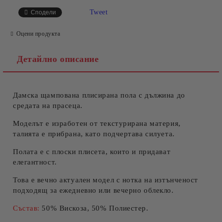
САМО ПОПЪЛНЕТЕ 4 ПОЛЕТА
Tweet
Сподели
Оцени продукта
Детайлно описание
Дамска щампована плисирана пола с дължина до
Съгласен съм с
Политиката за лични данни
средата на прасеца.
Ние ще се свържем с вас в рамките на работния ден.
Моделът е изработен от текстурирана материя,
талията е прибрана, като подчертава силуета.
Полата е с плоски плисета, които и придават
елегантност.
Това е вечно актуален модел с нотка на изтънченост
подходящ за ежедневно или вечерно облекло.
Състав:
50% Вискоза, 50% Полиестер.