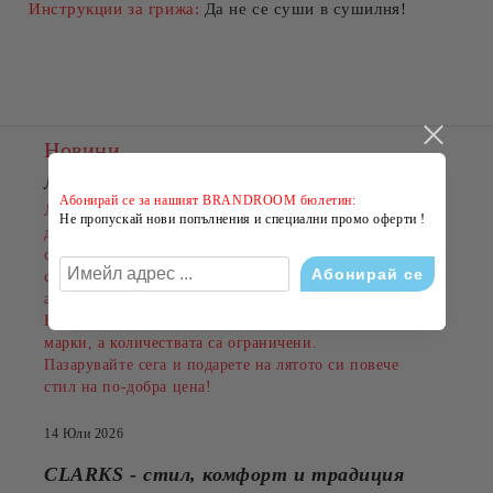
Инструкции за грижа:
Да не се суши в сушилня!
Новини
ЛЯТНО НАМАЛЕНИЕ В BRANDROOM
!
Абонирай се за нашият BRANDROOM бюлетин:
Лятото е сезонът на новите емоции, свежите визии и
Не пропускай нови попълнения и специални промо оферти !
добрите оферти. Именно затова BRANDROOM
стартира своята
ЛЯТНА РАЗПРОДАЖБА
с намаления до
-50%
на избрани обувки, дрехи и
аксесоари.
Намаленията важат за разнообразни артикули и
марки, а количествата са ограничени.
Пазарувайте сега и подарете на лятото си повече
стил на по-добра цена!
14 Юли 2026
CLARKS - стил, комфорт и традиция