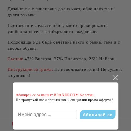
Дизайнът е с плисирана долна част, обло деколте и
дълги ръкави.
Плетивото е с еластичност, което прави роклята
удобна за носене в забързаното ежедневие.
Подходяща е да бъде съчетана както с равна, така и с
висока обувка.
Състав:
47% Вискоза, 27% Полиестер, 26% Найлон.
Инструкции за грижа:
Не използвайте ютия! Не сушете
в сушилня!
Абонирай се за нашият BRANDROOM бюлетин:
Не пропускай нови попълнения и специални промо оферти !
Новини