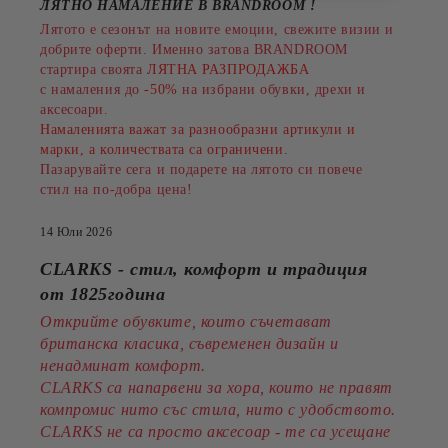
ЛЯТНО НАМАЛЕНИЕ В BRANDROOM
!
Лятото е сезонът на новите емоции, свежите визии и
добрите оферти. Именно затова BRANDROOM
стартира своята
ЛЯТНА РАЗПРОДАЖБА
с намаления до
-50%
на избрани обувки, дрехи и
аксесоари.
Намаленията важат за разнообразни артикули и
марки, а количествата са ограничени.
Пазарувайте сега и подарете на лятото си повече
стил на по-добра цена!
14 Юли 2026
CLARKS - стил, комфорт и традиция
от 1825година
Открийте обувките, които съчетават
британска класика, съвременен дизайн и
ненадминат комфорт.
CLARKS са напарвени за хора, които не правят
компромис нито със стила, нито с удобството.
CLARKS не са просто аксесоар - те са усещане