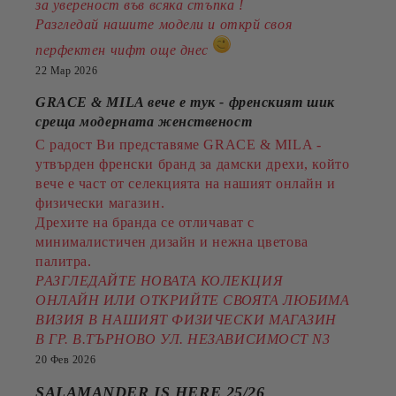
за увереност във всяка стъпка !
Разгледай нашите модели и открй своя
перфектен чифт още днес
22 Мар 2026
GRACE & MILA вече е тук - френският шик
среща модерната женственост
С радост Ви представяме GRACE & MILA -
утвърден френски бранд за дамски дрехи, който
вече е част от селекцията на нашият онлайн и
физически магазин.
Дрехите на бранда се отличават с
минималистичен дизайн и нежна цветова
палитра.
РАЗГЛЕДАЙТЕ НОВАТА КОЛЕКЦИЯ
ОНЛАЙН ИЛИ ОТКРИЙТЕ СВОЯТА ЛЮБИМА
ВИЗИЯ В НАШИЯТ ФИЗИЧЕСКИ МАГАЗИН
В ГР. В.ТЪРНОВО УЛ. НЕЗАВИСИМОСТ N3
20 Фев 2026
SALAMANDER IS HERE 25/26