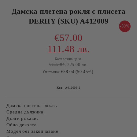
Дамска плетена рокля с плисета
DERHY (SKU) A412009
-50%
€57.00
111.48 лв.
Каталожна цена:
€115.04
225.00 лв.
€58.04 (50.45%)
Отстъпка:
Код:
A412009-2
Дамска плетена рокля.
Средна дължина.
Дълги ръкави.
Обло деколте.
Модел без закопчаване.