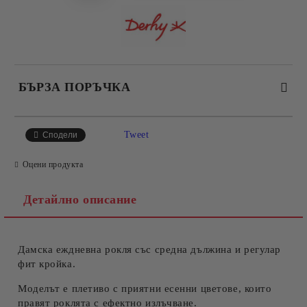
БЪРЗА ПОРЪЧКА
САМО ПОПЪЛНЕТЕ 4 ПОЛЕТА
Tweet
Сподели
Оцени продукта
Детайлно описание
Дамска еждневна рокля със средна дължина и регулар
Съгласен съм с
Политиката за лични данни
фит кройка.
Ние ще се свържем с вас в рамките на работния ден.
Моделът е плетиво с приятни есенни цветове, които
правят роклята с ефектно излъчване.