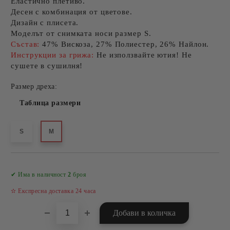
Еластично плетиво.
Десен с комбинация от цветове.
Дизайн с плисета.
Моделът от снимката носи размер S.
Състав:
47% Вискоза, 27% Полиестер, 26% Найлон.
Инструкции за грижа:
Не използвайте ютия! Не
сушете в сушилня!
Размер дреха:
Таблица размери
S
M
Добави в желани
✔ Има в наличност
2
броя
✫ Експресна доставка 24 часа