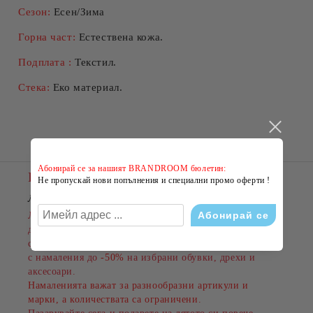
Сезон:
Есен/Зима
Горна част:
Естествена кожа.
Подплата :
Текстил.
Стека:
Еко материал.
Абонирай се за нашият BRANDROOM бюлетин:
Новини
Не пропускай нови попълнения и специални промо оферти !
ЛЯТНО НАМАЛЕНИЕ В BRANDROOM
!
Лятото е сезонът на новите емоции, свежите визии и
добрите оферти. Именно затова BRANDROOM
стартира своята
ЛЯТНА РАЗПРОДАЖБА
с намаления до
-50%
на избрани обувки, дрехи и
аксесоари.
Намаленията важат за разнообразни артикули и
марки, а количествата са ограничени.