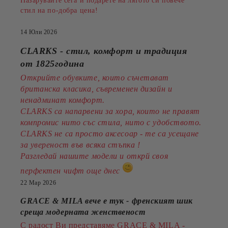
Пазарувайте сега и подарете на лятото си повече
стил на по-добра цена!
14 Юли 2026
CLARKS - стил, комфорт и традиция
от 1825година
Открийте обувките, които съчетават
британска класика, съвременен дизайн и
ненадминат комфорт.
CLARKS са напарвени за хора, които не правят
компромис нито със стила, нито с удобството.
CLARKS не са просто аксесоар - те са усещане
за увереност във всяка стъпка !
Разгледай нашите модели и открй своя
перфектен чифт още днес
22 Мар 2026
GRACE & MILA вече е тук - френският шик
среща модерната женственост
С радост Ви представяме GRACE & MILA -