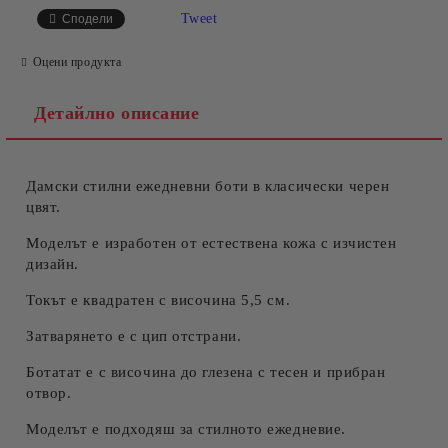
САМО ПОПЪЛНЕТЕ 4 ПОЛЕТА
Tweet
Сподели
Оцени продукта
Детайлно описание
Дамски стилни ежедневни боти в класически черен
Съгласен съм с
Политиката за лични данни
цвят.
Ние ще се свържем с вас в рамките на работния ден.
Моделът е изработен от естествена кожа с изчистен
дизайн.
Токът е квадратен с височина 5,5 см.
Затварянето е с цип отстрани.
Ботатат е с височина до глезена с тесен и прибран
отвор.
Моделът е подходяш за стилното ежедневие.