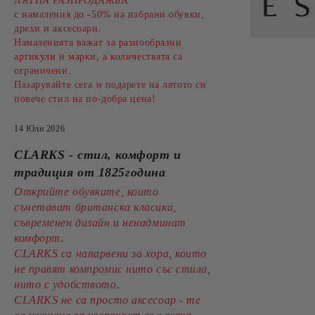
ЛЯТНА РАЗПРОДАЖБА
с намаления до
-50%
на избрани обувки,
дрехи и аксесоари.
Намаленията важат за разнообразни
артикули и марки, а количествата са
ограничени.
Пазарувайте сега и подарете на лятото си
повече стил на по-добра цена!
14 Юли 2026
CLARKS - стил, комфорт и
традиция от 1825година
Открийте обувките, които
съчетават британска класика,
съвременен дизайн и ненадминат
комфорт.
CLARKS са напарвени за хора, които
не правят компромис нито със стила,
нито с удобството.
CLARKS не са просто аксесоар - те