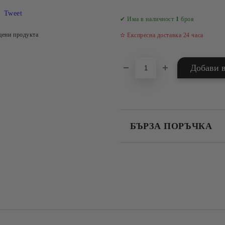
Tweet
✔ Има в наличност
1
броя
цени продукта
✫ Експресна доставка 24 часа
БЪРЗА ПОРЪЧКА
САМО ПОПЪЛНЕТЕ 4 ПОЛЕТА
Съгласен съм с
Политика
Ние ще се свържем с вас в рамки