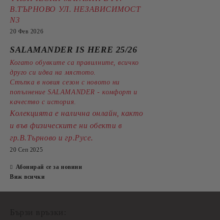
В.ТЪРНОВО УЛ. НЕЗАВИСИМОСТ
N3
20 Фев 2026
SALAMANDER IS HERE 25/26
Когато обувките са правилните, всичко
друго си идва на мястото.
Стъпка в новия сезон с новото ни
попълнение SALAMANDER - комфорт и
качество с история.
Колекцията е налична онлайн, както
и във физическите ни обекти в
.
гр.В.Търново и гр.Русе
20 Сеп 2025
Абонирай се за новини
Виж всички
Бързи връзки: