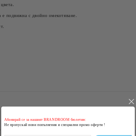
 цвета.
та е подвижна с двойно омекотяване.
т.
Абонирай се за нашият BRANDROOM бюлетин:
Не пропускай нови попълнения и специални промо оферти !