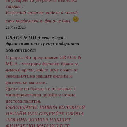
са усещане за увереност във всяка
стъпка !
Разгледай нашите модели и открй
своя перфектен чифт още днес
22 Мар 2026
GRACE & MILA вече е тук -
френският шик среща модерната
женственост
С радост Ви представяме GRACE &
MILA - утвърден френски бранд за
дамски дрехи, който вече е част от
селекцията на нашият онлайн и
физически магазин.
Дрехите на бранда се отличават с
минималистичен дизайн и нежна
цветова палитра.
РАЗГЛЕДАЙТЕ НОВАТА КОЛЕКЦИЯ
ОНЛАЙН ИЛИ ОТКРИЙТЕ СВОЯТА
ЛЮБИМА ВИЗИЯ В НАШИЯТ
ФИЗИЧЕСКИ МАГАЗИН В ГР.