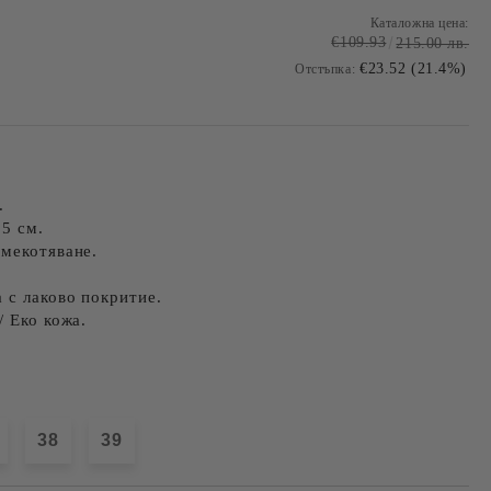
Каталожна цена:
€109.93
215.00 лв.
€23.52 (21.4%)
Отстъпка:
.
,5 см.
омекотяване.
 с лаково покритие.
/ Еко кожа.
38
39