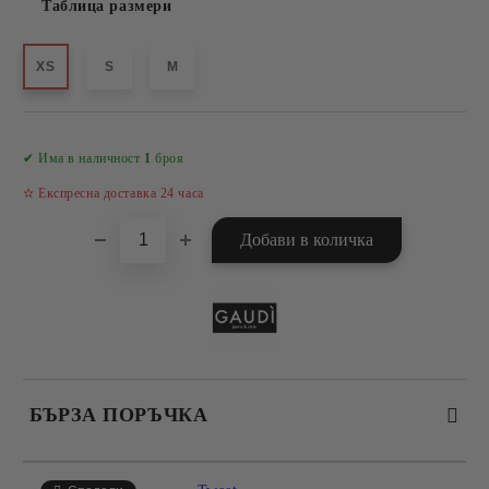
Таблица размери
XS
S
M
Добави в желани
✔ Има в наличност
1
броя
✫ Експресна доставка 24 часа
БЪРЗА ПОРЪЧКА
САМО ПОПЪЛНЕТЕ 4 ПОЛЕТА