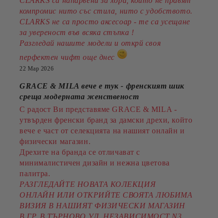
CLARKS са напарвени за хора, които не правят
компромис нито със стила, нито с удобството.
CLARKS не са просто аксесоар - те са усещане
за увереност във всяка стъпка !
Разгледай нашите модели и открй своя
перфектен чифт още днес
22 Мар 2026
GRACE & MILA вече е тук - френският шик
среща модерната женственост
С радост Ви представяме GRACE & MILA -
утвърден френски бранд за дамски дрехи, който
вече е част от селекцията на нашият онлайн и
физически магазин.
Дрехите на бранда се отличават с
минималистичен дизайн и нежна цветова
палитра.
РАЗГЛЕДАЙТЕ НОВАТА КОЛЕКЦИЯ
ОНЛАЙН ИЛИ ОТКРИЙТЕ СВОЯТА ЛЮБИМА
ВИЗИЯ В НАШИЯТ ФИЗИЧЕСКИ МАГАЗИН
В ГР. В.ТЪРНОВО УЛ. НЕЗАВИСИМОСТ N3