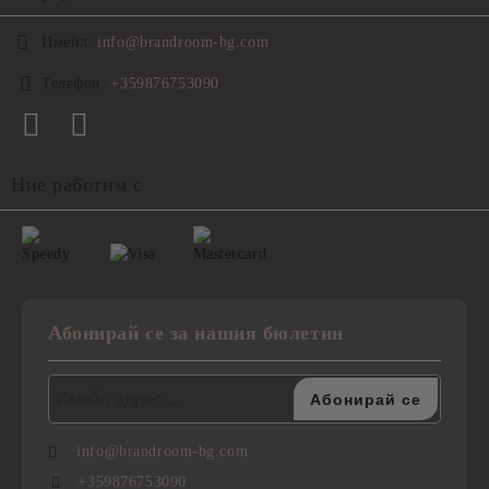
Имейл:
info@brandroom-bg.com
Телефон:
+359876753090
Ние работим с
Абонирай се за нашия бюлетин
info@brandroom-bg.com
+359876753090