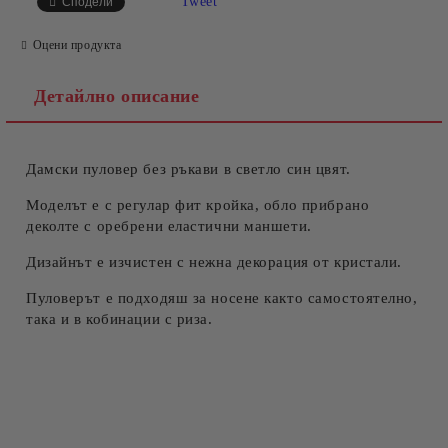
Tweet
Сподели
Оцени продукта
Детайлно описание
Дамски пуловер без ръкави в светло син цвят.
Съгласен съм с
Политиката за лични данни
Ние ще се свържем с вас в рамките на работния ден.
Моделът е с регулар фит кройка, обло прибрано
деколте с оребрени еластични маншети.
Дизайнът е изчистен с нежна декорация от кристали.
Пуловерът е подходяш за носене както самостоятелно,
така и в кобинации с риза.