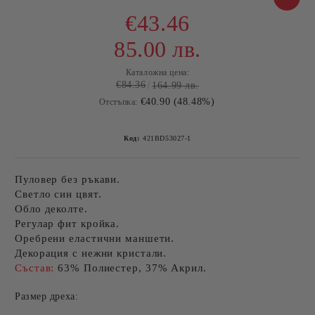
€43.46
85.00 лв.
Каталожна цена:
€84.36
164.99 лв.
€40.90 (48.48%)
Отстъпка:
Код:
421BD53027-1
Пуловер без ръкави.
Светло син цвят.
Обло деколте.
Регулар фит кройка.
Оребрени еластични маншети.
Декорация с нежни кристали.
Състав:
63% Полиестер, 37% Акрил.
Размер дреха: