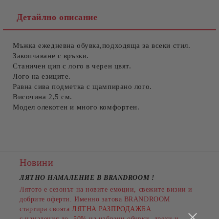
Детайлно описание
Мъжка ежедневна обувка,подходяща за всеки стил.
Съгласен съм с
Политиката за лични данни
Закопчаване с връзки.
Станичен цип с лого в черен цвят.
Ние ще се свържем с вас в рамките на работния ден.
Лого на езиците.
Равна сива подметка с щампирано лого.
Височина 2,5 см.
Модел олекотен и много комфортен.
Новини
ЛЯТНО НАМАЛЕНИЕ В BRANDROOM
!
Лятото е сезонът на новите емоции, свежите визии и
добрите оферти. Именно затова BRANDROOM
стартира своята
ЛЯТНА РАЗПРОДАЖБА
с намаления до
-50%
на избрани обувки, дрехи и