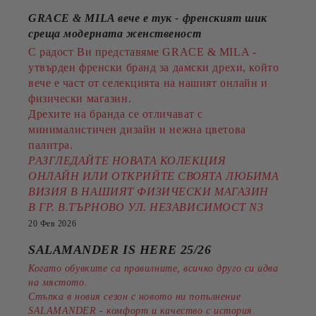
GRACE & MILA вече е тук - френският шик
среща модерната женственост
С радост Ви представяме GRACE & MILA -
утвърден френски бранд за дамски дрехи, който
вече е част от селекцията на нашият онлайн и
физически магазин.
Дрехите на бранда се отличават с
минималистичен дизайн и нежна цветова
палитра.
РАЗГЛЕДАЙТЕ НОВАТА КОЛЕКЦИЯ
ОНЛАЙН ИЛИ ОТКРИЙТЕ СВОЯТА ЛЮБИМА
ВИЗИЯ В НАШИЯТ ФИЗИЧЕСКИ МАГАЗИН
В ГР. В.ТЪРНОВО УЛ. НЕЗАВИСИМОСТ N3
20 Фев 2026
SALAMANDER IS HERE 25/26
Когато обувките са правилните, всичко друго си идва
на мястото.
Стъпка в новия сезон с новото ни попълнение
SALAMANDER - комфорт и качество с история.