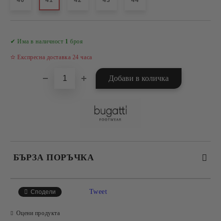
40
41
42
43
44
Добави в желани
✔ Има в наличност
1
броя
✫ Експресна доставка 24 часа
БЪРЗА ПОРЪЧКА
САМО ПОПЪЛНЕТЕ 4 ПОЛЕТА
Tweet
Сподели
Оцени продукта