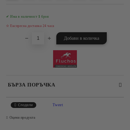
Добави в желани
✔ Има в наличност
1
броя
✫ Експресна доставка 24 часа
БЪРЗА ПОРЪЧКА
САМО ПОПЪЛНЕТЕ 4 ПОЛЕТА
Tweet
Сподели
Оцени продукта