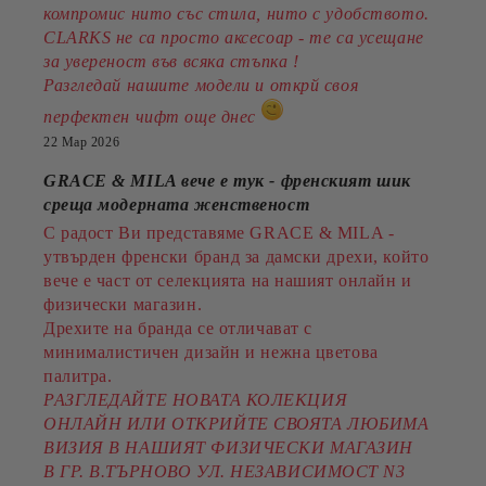
компромис нито със стила, нито с удобството.
CLARKS не са просто аксесоар - те са усещане
за увереност във всяка стъпка !
Разгледай нашите модели и открй своя
перфектен чифт още днес
22 Мар 2026
GRACE & MILA вече е тук - френският шик
среща модерната женственост
С радост Ви представяме GRACE & MILA -
утвърден френски бранд за дамски дрехи, който
вече е част от селекцията на нашият онлайн и
физически магазин.
Дрехите на бранда се отличават с
минималистичен дизайн и нежна цветова
палитра.
РАЗГЛЕДАЙТЕ НОВАТА КОЛЕКЦИЯ
ОНЛАЙН ИЛИ ОТКРИЙТЕ СВОЯТА ЛЮБИМА
ВИЗИЯ В НАШИЯТ ФИЗИЧЕСКИ МАГАЗИН
В ГР. В.ТЪРНОВО УЛ. НЕЗАВИСИМОСТ N3