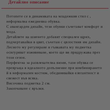
Детайлно описание
Потопете се в динамиката на младежкия стил с ,
Съгласен съм с
Политиката за лични данни
неформална ежедневна обувка.
С авангарден дизайн, тези обувки съчетават комфорт и
Ние ще се свържем с вас в рамките на работния ден.
мода.
Детайлите на шиенето добавят специален щрих,
подчертавайки в цвят, съчетан с цялостния им дизайн.
Лесното му регулиране и гъвкавата му подметка
осигуряват изживяване, което ще ви придружава през
този сезон.
Перфектна за развлекателна визия, тази обувка се
превръща в идеалното допълнение при комбинирането
й в неформален костюм, обединявайки елегантност и
свежест във всяка.
Височина подметка 2 см.
Закопчаване с връзки.