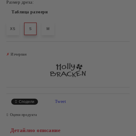
Размер дреха:
Таблица размери
XS
S
M
Добави в желани
✗
Изчерпан
Tweet
Сподели
Оцени продукта
Детайлно описание