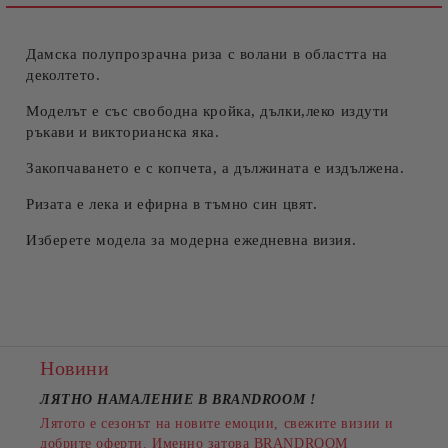
Дамска полупрозрачна риза с волани в областта на
деколтето.
Моделът е със свободна кройка, дълки,леко издути
ръкави и викторианска яка.
Закопчаването е с копчета, а дължината е издължена.
Ризата е лека и ефирна в тъмно син цвят.
Изберете модела за модерна ежедневна визия.
Новини
ЛЯТНО НАМАЛЕНИЕ В BRANDROOM
!
Лятото е сезонът на новите емоции, свежите визии и
добрите оферти. Именно затова BRANDROOM