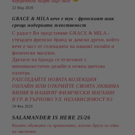
перфектен чифт още днес
22 Мар 2026
GRACE & MILA вече е тук - френският шик
среща модерната женственост
С радост Ви представяме GRACE & MILA -
утвърден френски бранд за дамски дрехи, който
вече е част от селекцията на нашият онлайн и
физически магазин.
Дрехите на бранда се отличават с
минималистичен дизайн и нежна цветова
палитра.
РАЗГЛЕДАЙТЕ НОВАТА КОЛЕКЦИЯ
ОНЛАЙН ИЛИ ОТКРИЙТЕ СВОЯТА ЛЮБИМА
ВИЗИЯ В НАШИЯТ ФИЗИЧЕСКИ МАГАЗИН
В ГР. В.ТЪРНОВО УЛ. НЕЗАВИСИМОСТ N3
20 Фев 2026
SALAMANDER IS HERE 25/26
Когато обувките са правилните, всичко друго си идва
на мястото.