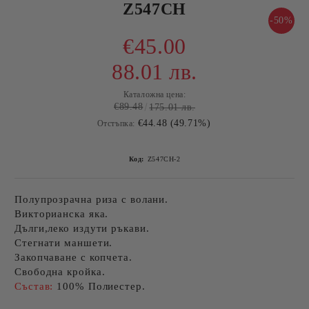
Z547CH
-50%
€45.00
88.01 лв.
Каталожна цена:
€89.48
175.01 лв.
€44.48 (49.71%)
Отстъпка:
Код:
Z547CH-2
Полупрозрачна риза с волани.
Викторианска яка.
Дълги,леко издути ръкави.
Стегнати маншети.
Закопчаване с копчета.
Свободна кройка.
Състав:
100% Полиестер.