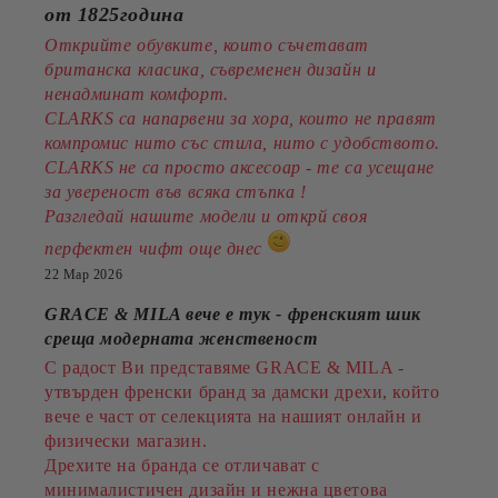
от 1825година
Открийте обувките, които съчетават
британска класика, съвременен дизайн и
ненадминат комфорт.
CLARKS са напарвени за хора, които не правят
компромис нито със стила, нито с удобството.
CLARKS не са просто аксесоар - те са усещане
за увереност във всяка стъпка !
Разгледай нашите модели и открй своя
перфектен чифт още днес
22 Мар 2026
GRACE & MILA вече е тук - френският шик
среща модерната женственост
С радост Ви представяме GRACE & MILA -
утвърден френски бранд за дамски дрехи, който
вече е част от селекцията на нашият онлайн и
физически магазин.
Дрехите на бранда се отличават с
минималистичен дизайн и нежна цветова