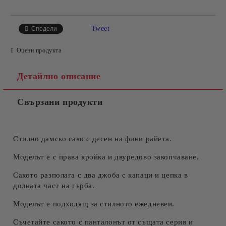
САМО ПОПЪЛНЕТЕ 4 ПОЛЕТА
Tweet
Сподели
Оцени продукта
Детайлно описание
Свързани продукти
Съгласен съм с
Политиката за лични данни
Ние ще се свържем с вас в рамките на работния ден.
Стилно дамско сако с десен на фини райета.
Моделът е с права кройка и двуредово закопчаване.
Сакото разполага с два джоба с капаци и цепка в
долната част на гърба.
Моделът е подходящ за стилното ежедневеи.
Съчетайте сакото с панталонът от същата серия и