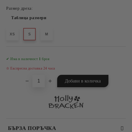
Размер дреха:
Таблица размери
XS
S
M
Добави в желани
✔ Има в наличност
1
броя
✫ Експресна доставка 24 часа
БЪРЗА ПОРЪЧКА