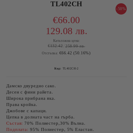
TL402CH
-50%
€66.00
129.08 лв.
Каталожна цена:
€132.42
258.99 лв.
€66.42 (50.16%)
Отстъпка:
Код:
TL402CH-2
Дамско двуредно сако.
Десен с фини райета.
Широка прибрана яка.
Права кройка.
Джобове с капаци.
Цепка в долната част на гърба.
Състав:
70% Полиестер,30% Вълна.
Подплата:
95% Полиестер, 5% Еластан.