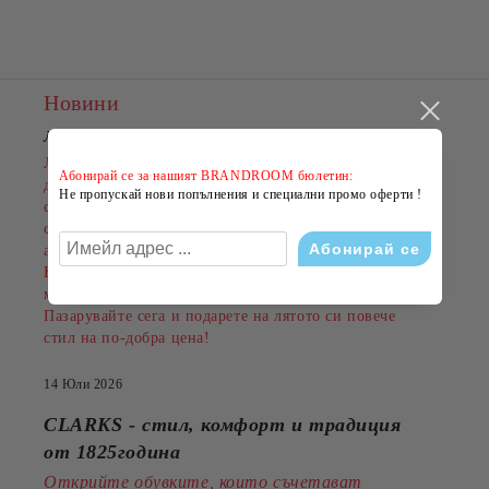
Новини
ЛЯТНО НАМАЛЕНИЕ В BRANDROOM
!
Лятото е сезонът на новите емоции, свежите визии и
Абонирай се за нашият BRANDROOM бюлетин:
добрите оферти. Именно затова BRANDROOM
Не пропускай нови попълнения и специални промо оферти !
стартира своята
ЛЯТНА РАЗПРОДАЖБА
с намаления до
-50%
на избрани обувки, дрехи и
аксесоари.
Намаленията важат за разнообразни артикули и
марки, а количествата са ограничени.
Пазарувайте сега и подарете на лятото си повече
стил на по-добра цена!
14 Юли 2026
CLARKS - стил, комфорт и традиция
от 1825година
Открийте обувките, които съчетават