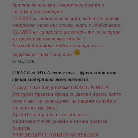
британска класика, съвременен дизайн и
ненадминат комфорт.
CLARKS са напарвени за хора, които не правят
компромис нито със стила, нито с удобството.
CLARKS не са просто аксесоар - те са усещане
за увереност във всяка стъпка !
Разгледай нашите модели и открй своя
перфектен чифт още днес
22 Мар 2026
GRACE & MILA вече е тук - френският шик
среща модерната женственост
С радост Ви представяме GRACE & MILA -
утвърден френски бранд за дамски дрехи, който
вече е част от селекцията на нашият онлайн и
физически магазин.
Дрехите на бранда се отличават с
минималистичен дизайн и нежна цветова
палитра.
РАЗГЛЕДАЙТЕ НОВАТА КОЛЕКЦИЯ