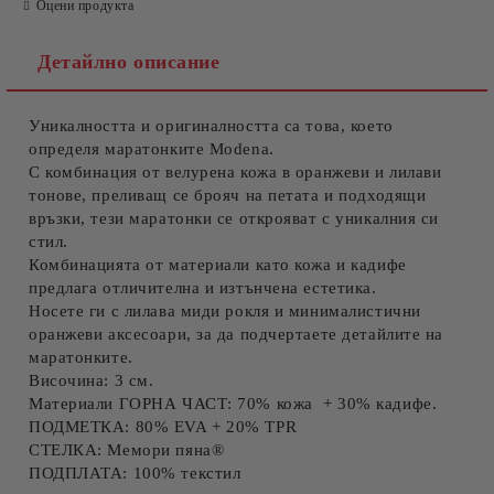
Оцени продукта
Детайлно описание
Уникалността и оригиналността са това, което
Съгласен съм с
Политиката за лични данни
определя маратонките Modena.
С комбинация от велурена кожа в оранжеви и лилави
Ние ще се свържем с вас в рамките на работния ден.
тонове, преливащ се брояч на петата и подходящи
връзки, тези маратонки се открояват с уникалния си
стил.
Комбинацията от материали като кожа и кадифе
предлага отличителна и изтънчена естетика.
Носете ги с лилава миди рокля и минималистични
оранжеви аксесоари, за да подчертаете детайлите на
маратонките.
Височина: 3 см.
Материали ГОРНА ЧАСТ: 70% кожа + 30% кадифе.
ПОДМЕТКА: 80% EVA + 20% TPR
СТЕЛКА: Мемори пяна®
ПОДПЛАТА: 100% текстил