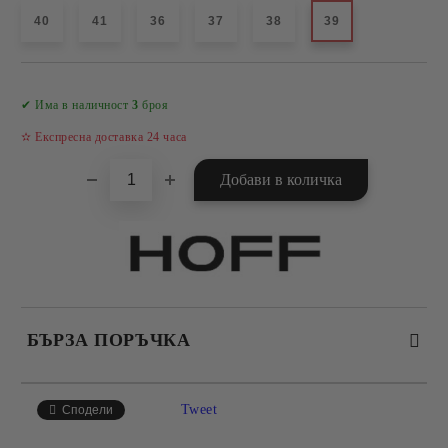
40
41
36
37
38
39
Добави в желани
✔ Има в наличност
3
броя
✫ Експресна доставка 24 часа
БЪРЗА ПОРЪЧКА
САМО ПОПЪЛНЕТЕ 4 ПОЛЕТА
Tweet
Сподели