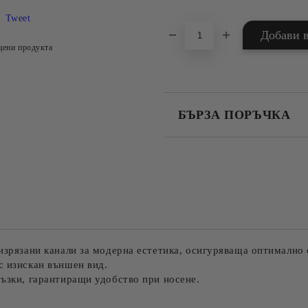
Tweet
цени продукта
БЪРЗА ПОРЪЧКА
САМО ПОПЪЛНЕТЕ 4 ПОЛЕТА
Съгласен съм с
Политика
Ние ще се свържем с вас в рамки
 изрязани канали за модерна естетика, осигуряваща оптимално
с изискан външен вид.
ръзки, гарантиращи удобство при носене.