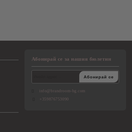
Абонирай се за нашия бюлетин
info@brandroom-bg.com
+359876753090