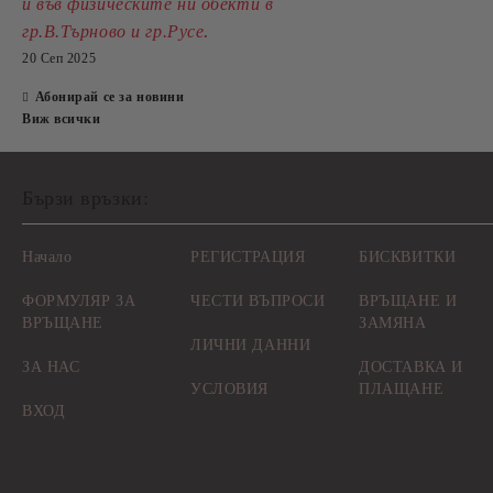
и във физическите ни обекти в
.
гр.В.Търново и гр.Русе
20 Сеп 2025
Абонирай се за новини
Виж всички
Бързи връзки:
Начало
РЕГИСТРАЦИЯ
БИСКВИТКИ
ФОРМУЛЯР ЗА
ЧЕСТИ ВЪПРОСИ
ВРЪЩАНЕ И
ВРЪЩАНЕ
ЗАМЯНА
ЛИЧНИ ДАННИ
ЗА НАС
ДОСТАВКА И
УСЛОВИЯ
ПЛАЩАНЕ
ВХОД