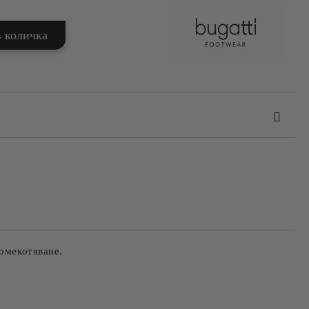
та за лични данни
те на работния ден.
 омекотяване.