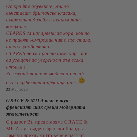
Открийте обувките, които
съчетават британска класика,
съвременен дизайн и ненадминат
комфорт.
CLARKS са напарвени за хора, които
не правят компромис нито със стила,
нито с удобството.
CLARKS не са просто аксесоар - те
са усещане за увереност във всяка
стъпка !
Разгледай нашите модели и открй
своя перфектен чифт още днес
22 Мар 2026
GRACE & MILA вече е тук -
френският шик среща модерната
женственост
С радост Ви представяме GRACE &
MILA - утвърден френски бранд за
дамски дрехи, който вече е част от