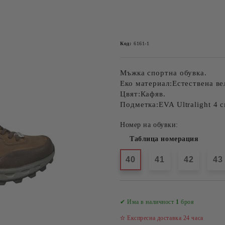
Код:
6161-1
Мъжка спортна обувка.
Еко материал:Естествена ве
Цвят:Кафяв.
Подметка:EVA Ultralight 4 с
Номер на обувки:
Таблица номерация
40
41
42
43
✔ Има в наличност
1
броя
✫ Експресна доставка 24 часа