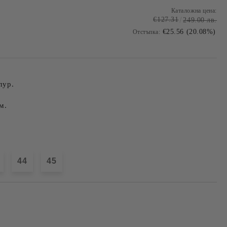
Каталожна цена:
€127.31
249.00 лв.
€25.56 (20.08%)
Отстъпка:
лур.
м.
44
45
Добави в желани