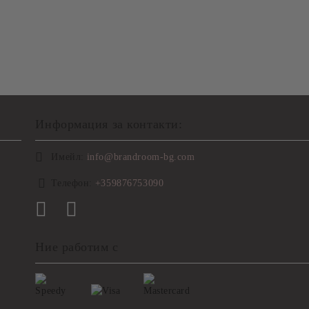
Информация за контакти:
Имейл:
info@brandroom-bg.com
Телефон:
+359876753090
Ние работим с