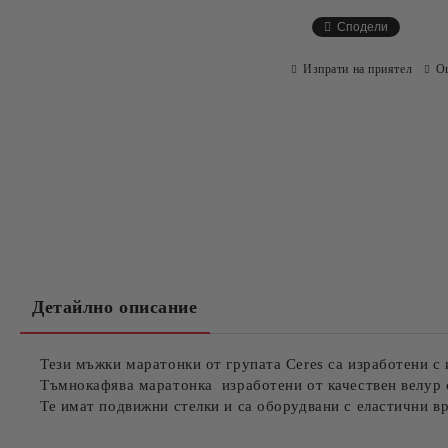
Сподели
Изпрати на приятел
О
Детайлно описание
Тези мъжки маратонки от групата Ceres са изработени с
Тъмнокафява маратонка изработени от качествен велур 
Те имат подвижни стелки и са оборудвани с еластични в