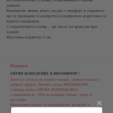
метеорологични условия, позволявайки отлична
дишане.
Компактни линии, които заедно с комфорт и гъвкавост
ще се превърнат в дискретна и перфектна маратонка за
вашето ежедневие.
С подплатената стелка , ще пасне на крака ви при
ходене.
Височина подметка 5 см.
Новини
ЛЯТНО НАМАЛЕНИЕ В BRANDROOM
!
Лятото е сезонът на новите емоции, свежите визии и
добрите оферти. Именно затова BRANDROOM
стартира своята
ЛЯТНА РАЗПРОДАЖБА
с намаления до
-50%
на избрани обувки, дрехи и
аксесоари.
Намаленията важат за разнообразни артикули и
марки, а количествата са ограничени.