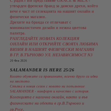
С радост Ви представяме GRACE & MILA -
утвърден френски бранд за дамски дрехи, който
вече е част от селекцията на нашият онлайн и
физически магазин.
Дрехите на бранда се отличават с
минималистичен дизайн и нежна цветова
палитра.
РАЗГЛЕДАЙТЕ НОВАТА КОЛЕКЦИЯ
ОНЛАЙН ИЛИ ОТКРИЙТЕ СВОЯТА ЛЮБИМА
ВИЗИЯ В НАШИЯТ ФИЗИЧЕСКИ МАГАЗИН
В ГР. В.ТЪРНОВО УЛ. НЕЗАВИСИМОСТ N3
20 Фев 2026
SALAMANDER IS HERE 25/26
Когато обувките са правилните, всичко друго си идва
на мястото.
Стъпка в новия сезон с новото ни попълнение
SALAMANDER - комфорт и качество с история.
Колекцията е налична онлайн, както и във
физическите ни обекти в гр.В.Търново и
.
гр.Русе