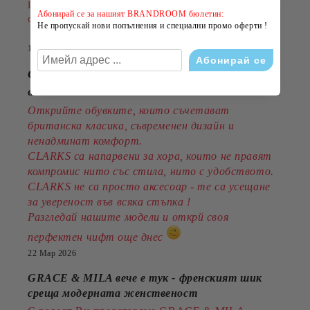
Пазарувайте сега и подарете на лятото си повече
Абонирай се за нашият BRANDROOM бюлетин:
стил на по-добра цена!
Не пропускай нови попълнения и специални промо оферти !
14 Юли 2026
CLARKS - стил, комфорт и традиция
от 1825година
Открийте обувките, които съчетават
британска класика, съвременен дизайн и
ненадминат комфорт.
CLARKS са напарвени за хора, които не правят
компромис нито със стила, нито с удобството.
CLARKS не са просто аксесоар - те са усещане
за увереност във всяка стъпка !
Разгледай нашите модели и открй своя
перфектен чифт още днес
22 Мар 2026
GRACE & MILA вече е тук - френският шик
среща модерната женственост