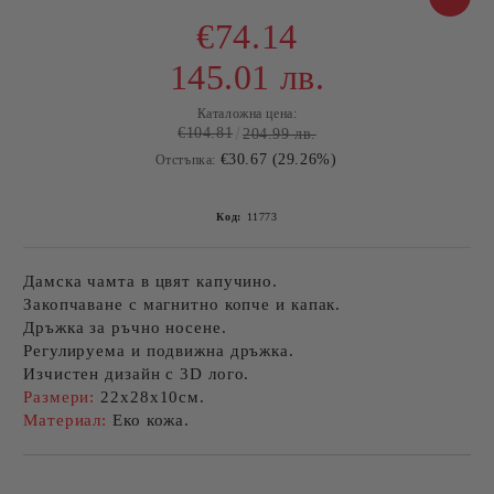
€74.14
145.01 лв.
Каталожна цена:
€104.81
204.99 лв.
€30.67 (29.26%)
Отстъпка:
Код:
11773
Дамска чамта в цвят капучино.
Закопчаване с магнитно копче и капак.
Дръжка за ръчно носене.
Регулируема и подвижна дръжка.
Изчистен дизайн с 3D лого.
Размери:
22х28х10см.
Материал:
Еко кожа.
Добави в желани