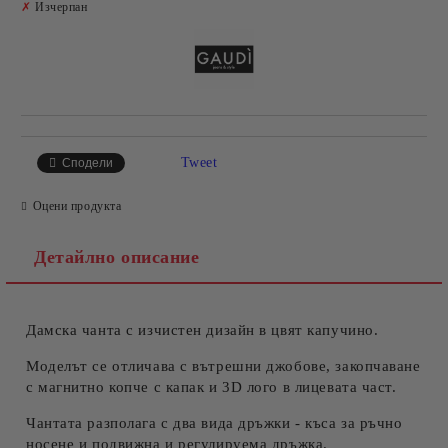
✗
Изчерпан
Tweet
Сподели
Оцени продукта
Детайлно описание
Дамска чанта с изчистен дизайн в цвят капучино.
Моделът се отличава с вътрешни джобове, закопчаване
с магнитно копче с капак и 3D лого в лицевата част.
Чантата разполага с два вида дръжки - къса за ръчно
носене и подвижна и регулируема дръжка.