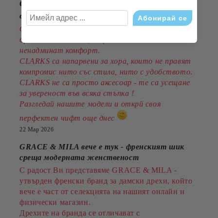
CLARKS - стил, комфорт и традиция
от 1825година
Открийте обувките, които съчетават
британска класика, съвременен дизайн и
ненадминат комфорт.
CLARKS са напарвени за хора, които не правят
компромис нито със стила, нито с удобството.
CLARKS не са просто аксесоар - те са усещане
за увереност във всяка стъпка !
Разгледай нашите модели и открй своя
перфектен чифт още днес
22 Мар 2026
GRACE & MILA вече е тук - френският шик
среща модерната женственост
С радост Ви представяме GRACE & MILA -
утвърден френски бранд за дамски дрехи, който
вече е част от селекцията на нашият онлайн и
физически магазин.
Дрехите на бранда се отличават с