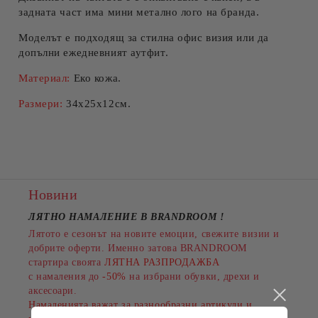
задната част има мини метално лого на бранда.
Моделът е подходящ за стилна офис визия или да
допълни ежедневният аутфит.
Материал:
Еко кожа.
Размери:
34х25х12см.
Новини
ЛЯТНО НАМАЛЕНИЕ В BRANDROOM
!
Лятото е сезонът на новите емоции, свежите визии и
добрите оферти. Именно затова BRANDROOM
стартира своята
ЛЯТНА РАЗПРОДАЖБА
с намаления до
-50%
на избрани обувки, дрехи и
аксесоари.
Намаленията важат за разнообразни артикули и