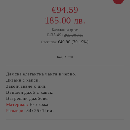
€94.59
185.00 лв.
Каталожна цена:
€135.49
265.00 лв.
€40.90 (30.19%)
Отстъпка:
Код:
11780
Дамска елегантна чанта в черно.
Дизайн с капси.
Закопчаване с цип.
Външен джоб с капак.
Вътрешни джобове.
Материал:
Еко кожа.
Размери:
34х25х12см.
Добави в желани