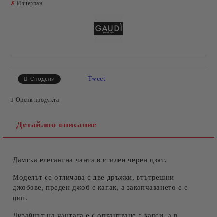
✗
Изчерпан
Tweet
Сподели
Оцени продукта
Детайлно описание
Дамска елегантна чанта в стилен черен цвят.
Моделът се отличава с две дръжки, втътрешни
джобове, преден джоб с капак, а закопчаването е с
цип.
Дизайнът на чантата е с опкантване с капси, а в