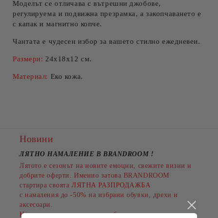
Моделът се отличава с вътрешни джобове,
регулируема и подвижна презрамка, а закопчаването е
с капак и магнитно копче.
Чантата е чудесен избор за вашето стилно ежедневеи.
Размери:
24х18х12 см.
Материал:
Еко кожа.
Новини
ЛЯТНО НАМАЛЕНИЕ В BRANDROOM
!
Лятото е сезонът на новите емоции, свежите визии и
добрите оферти. Именно затова BRANDROOM
стартира своята
ЛЯТНА РАЗПРОДАЖБА
с намаления до
-50%
на избрани обувки, дрехи и
аксесоари.
Намаленията важат за разнообразни артикули и