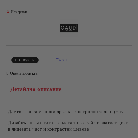
Добави в желани
✗
Изчерпан
Tweet
Сподели
Оцени продукта
Детайлно описание
Дамска чанта с горни дръжки в петролно зелен цвят.
Дизайнът на чантата е с метален детайл в златист цвят
в лицевата част и контрастни шевове.