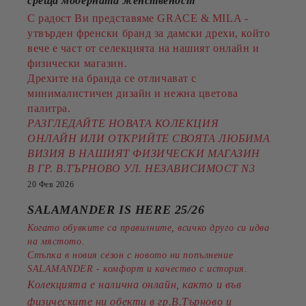
среща модерната женственост
С радост Ви представяме GRACE & MILA -
утвърден френски бранд за дамски дрехи, който
вече е част от селекцията на нашият онлайн и
физически магазин.
Дрехите на бранда се отличават с
минималистичен дизайн и нежна цветова
палитра.
РАЗГЛЕДАЙТЕ НОВАТА КОЛЕКЦИЯ
ОНЛАЙН ИЛИ ОТКРИЙТЕ СВОЯТА ЛЮБИМА
ВИЗИЯ В НАШИЯТ ФИЗИЧЕСКИ МАГАЗИН
В ГР. В.ТЪРНОВО УЛ. НЕЗАВИСИМОСТ N3
20 Фев 2026
SALAMANDER IS HERE 25/26
Когато обувките са правилните, всичко друго си идва
на мястото.
Стъпка в новия сезон с новото ни попълнение
SALAMANDER - комфорт и качество с история.
Колекцията е налична онлайн, както и във
физическите ни обекти в гр.В.Търново и