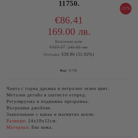
11750.
-31%
€86.41
169.00 лв.
Каталожна цена:
€125.27
245.01 лв.
€38.86 (31.02%)
Отстъпка:
Код:
11750.
Чанта с горна дръжка в петролно зелен цвят.
Метален детайл в златисто отпред.
Регулируема и подвижна презрамка.
Вътрешни джобове.
Закопчаване с капак и магнитно копче.
Размери:
24х18х12см.
Материал:
Еко кожа.